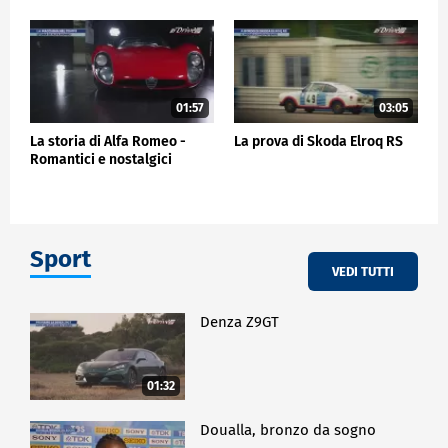
01:57
03:05
La storia di Alfa Romeo -
La prova di Skoda Elroq RS
Romantici e nostalgici
Sport
VEDI TUTTI
Denza Z9GT
01:32
Doualla, bronzo da sogno