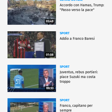
Accordo con Hamas, Trump:
"Passo verso la pace"
03:49
SPORT
Addio a Franco Baresi
01:08
SPORT
Juventus, rebus portieri:
piace Suzuki ma costa
troppo
00:53
SPORT
Franco, capitano per
sempre