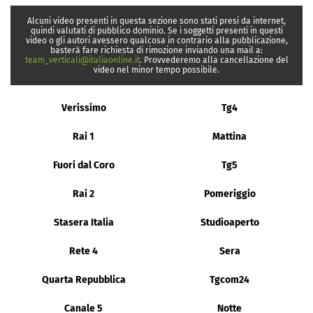
Alcuni video presenti in questa sezione sono stati presi da internet,
quindi valutati di pubblico dominio. Se i soggetti presenti in questi
video o gli autori avessero qualcosa in contrario alla pubblicazione,
basterà fare richiesta di rimozione inviando una mail a:
team_verticali@italiaonline.it
. Provvederemo alla cancellazione del
video nel minor tempo possibile.
Verissimo
Tg4
Rai 1
Mattina
Fuori dal Coro
Tg5
Rai 2
Pomeriggio
Stasera Italia
Studioaperto
Rete 4
Sera
Quarta Repubblica
Tgcom24
Canale 5
Notte