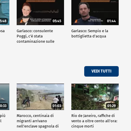
5:48
05:45
01:44
osa
Garlasco: consulente
Garlasco: Sempio e la
Poggi, c'è stata
bottiglietta d'acqua
contaminazione sulle
unghie?
VEDI TUTTI
0:33
01:03
01:29
 più
Marocco, centinaia di
Rio de Janeiro, raffiche di
l
migranti arrivano
vento a oltre cento all'ora:
nell'enclave spagnola di
cinque morti