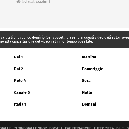
Ceuta
4 visualizzazioni
 valutati di pubblico dominio. Se i soggetti presenti in questi video o gli autori av
mo alla cancellazione del video nel minor tempo possibile.
Rai 1
Mattina
Rai 2
Pomeriggio
Rete 4
Sera
Canale 5
Notte
Italia 1
Domani
GIALLE
PAGINEGIALLE SHOP
PGCASA
PAGINEBIANCHE
TUTTOCITTÀ
DILEI
S