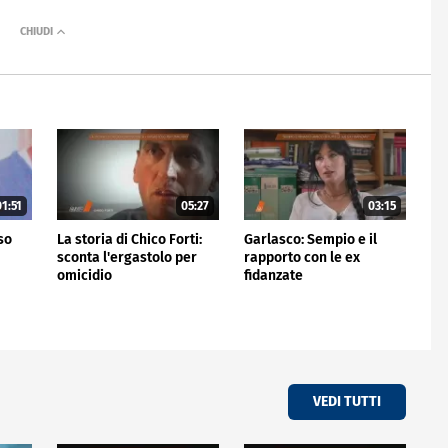
1:51
05:27
03:15
rso
La storia di Chico Forti:
Garlasco: Sempio e il
sconta l'ergastolo per
rapporto con le ex
omicidio
fidanzate
VEDI TUTTI