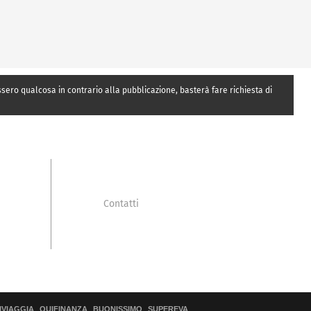
essero qualcosa in contrario alla pubblicazione, basterà fare richiesta di
Contatti
IVIAGGIA
QUIFINANZA
BUONISSIMO
SUPEREVA