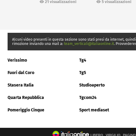
21 visualizzazioni
5 visualizzazioni
Alcuni video presenti in questa sezione sono stati presi da internet, quindi
rimozione inviando una mail a:
team_verticali@italiaonline.it
. Provvedere
Verissimo
Tg4
Fuori dal Coro
Tg5
Stasera Italia
Studioaperto
Quarta Repubblica
Tgcom24
Pomeriggio Cinque
Sport mediaset
LIBERO
VIRGILIO
PAGINE