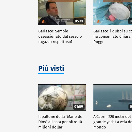
05:41
0
Garlasco: Sempio
Garlasco: i dubbi su c
ossessionato dal sesso o
ha consumato Chiara
ragazzo rispettoso?
Poggi
Più visti
01:09
0
Il pallone della "Mano de
A Capri i 220 metri del
Dios" all'asta per oltre 10
grande yacht a vela de
milioni dollari
mondo