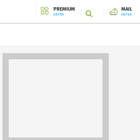
PREMIUM
MAIL
SEARCH
ENTRA
ENTRA
ENTRA