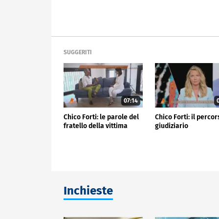
SUGGERITI
07:14
0
Chico Forti: le parole del
Chico Forti: il perco
fratello della vittima
giudiziario
Inchieste