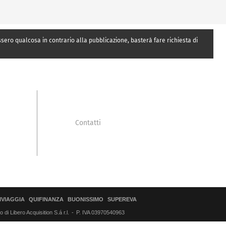
essero qualcosa in contrario alla pubblicazione, basterà fare richiesta di
Contatti
IVIAGGIA
QUIFINANZA
BUONISSIMO
SUPEREVA
di Libero Acquisition S.á r.l.
P. IVA 03970540963