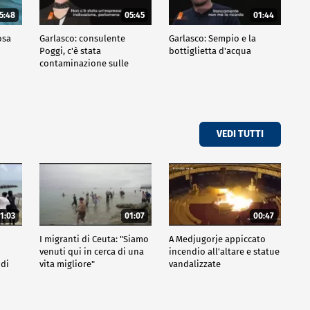
5:48
05:45
01:44
osa
Garlasco: consulente
Garlasco: Sempio e la
Poggi, c'è stata
bottiglietta d'acqua
contaminazione sulle
unghie?
VEDI TUTTI
1:03
01:07
00:47
I migranti di Ceuta: "Siamo
A Medjugorje appiccato
venuti qui in cerca di una
incendio all'altare e statue
 di
vita migliore"
vandalizzate