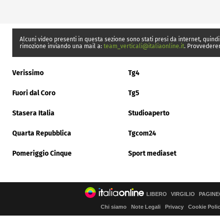
Alcuni video presenti in questa sezione sono stati presi da internet, quindi
rimozione inviando una mail a:
team_verticali@italiaonline.it
. Provvedere
Verissimo
Tg4
Fuori dal Coro
Tg5
Stasera Italia
Studioaperto
Quarta Repubblica
Tgcom24
Pomeriggio Cinque
Sport mediaset
LIBERO
VIRGILIO
PAGINE
Chi siamo
Note Legali
Privacy
Cookie Poli