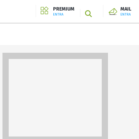
PREMIUM
MAIL
SEARCH
ENTRA
ENTRA
ENTRA