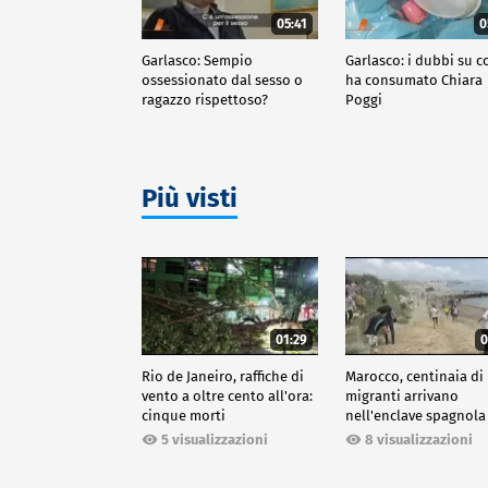
05:41
0
Garlasco: Sempio
Garlasco: i dubbi su c
ossessionato dal sesso o
ha consumato Chiara
ragazzo rispettoso?
Poggi
Più visti
01:29
0
Rio de Janeiro, raffiche di
Marocco, centinaia di
vento a oltre cento all'ora:
migranti arrivano
cinque morti
nell'enclave spagnola
Ceuta
5 visualizzazioni
8 visualizzazioni