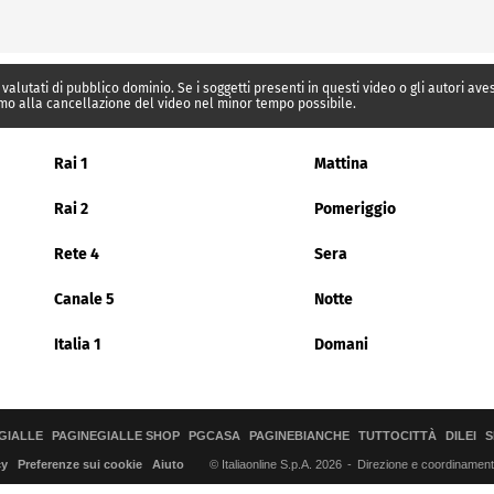
 valutati di pubblico dominio. Se i soggetti presenti in questi video o gli autori av
mo alla cancellazione del video nel minor tempo possibile.
Rai 1
Mattina
Rai 2
Pomeriggio
Rete 4
Sera
Canale 5
Notte
Italia 1
Domani
GIALLE
PAGINEGIALLE SHOP
PGCASA
PAGINEBIANCHE
TUTTOCITTÀ
DILEI
S
© Italiaonline S.p.A. 2026
Direzione e coordinamento 
cy
Preferenze sui cookie
Aiuto