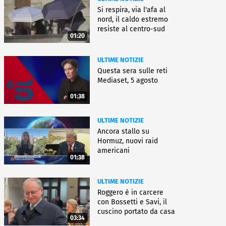
Si respira, via l'afa al
nord, il caldo estremo
resiste al centro-sud
01:20
ULTIME NOTIZIE
Questa sera sulle reti
Mediaset, 5 agosto
01:38
ULTIME NOTIZIE
Ancora stallo su
Hormuz, nuovi raid
americani
01:38
ULTIME NOTIZIE
Roggero è in carcere
con Bossetti e Savi, il
cuscino portato da casa
03:34