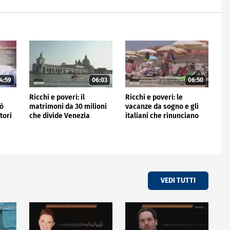
4:59
06:03
06:50
Ricchi e poveri: il
Ricchi e poveri: le
nò
matrimoni da 30 milioni
vacanze da sogno e gli
tori
che divide Venezia
italiani che rinunciano
VEDI TUTTI