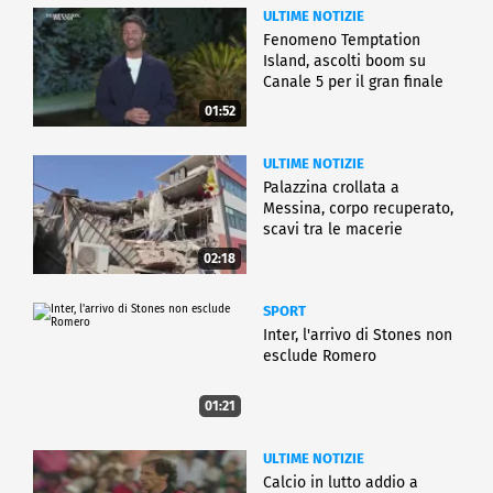
ULTIME NOTIZIE
Fenomeno Temptation
Island, ascolti boom su
Canale 5 per il gran finale
01:52
ULTIME NOTIZIE
Palazzina crollata a
Messina, corpo recuperato,
scavi tra le macerie
02:18
SPORT
Inter, l'arrivo di Stones non
esclude Romero
01:21
ULTIME NOTIZIE
Calcio in lutto addio a