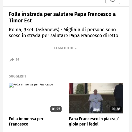
Folla in strada per salutare Papa Francesco a
Timor Est
Roma, 9 set. (askanews) - Migliaia di persone sono
scese in strada per salutare Papa Francesco diretto
al palazzo presidenziale di Dili, dove ha incontrato il
presidente di Timor Est José Ramos-Horta. Al suo
arrivo, Francesco ha invitato i suoi capi a "prevenire
qualsiasi forma di abuso sessuale" nella Chiesa di
16
questo Paese a maggioranza cattolica, di fronte allo
scandalo degli abusi sui minori che è stato a lungo
nascosto.
SUGGERITI
ESTERI
01:25
01:38
Folla immensa per
Papa Francesco in piazza, è
Francesco
gioia per i fedeli