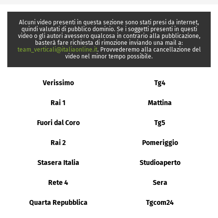
Alcuni video presenti in questa sezione sono stati presi da internet,
quindi valutati di pubblico dominio. Se i soggetti presenti in questi
video o gli autori avessero qualcosa in contrario alla pubblicazione,
basterà fare richiesta di rimozione inviando una mail a:
team_verticali@italiaonline.it
. Provvederemo alla cancellazione del
video nel minor tempo possibile.
Verissimo
Tg4
Rai 1
Mattina
Fuori dal Coro
Tg5
Rai 2
Pomeriggio
Stasera Italia
Studioaperto
Rete 4
Sera
Quarta Repubblica
Tgcom24