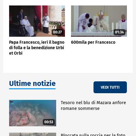
00:27
01:34
Papa Francesco, ieri il bagno
600mila per Francesco
di folla e la benedizione Urbi
et Orbi
Ultime notizie
VEDI TUTTI
Tesoro nel blu di Mazara anfore
romane sommerse
00:53
Bloccata sulla roccia per la foto