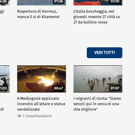
4:56
01:56
03:50
ggi
Riapertura di Hormuz,
L'Italia boccheggia, nel
manca il sì di Khamenei
giovedì rovente 27 città su
27 da bollino rosso
VEDI TUTTI
1:03
00:47
01:07
A Medjugorje appiccato
I migranti di Ceuta: "Siamo
incendio all'altare e statue
venuti qui in cerca di una
 di
vandalizzate
vita migliore"
1 visualizzazioni