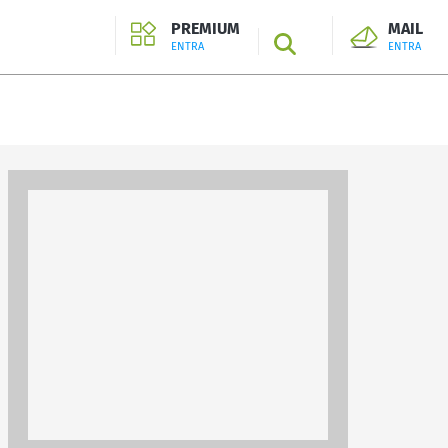
PREMIUM
MAIL
SEARCH
ENTRA
ENTRA
ENTRA