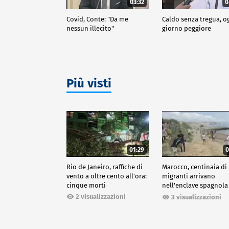
03:32
0
Covid, Conte: "Da me
Caldo senza tregua, o
nessun illecito"
giorno peggiore
Più visti
01:29
0
Rio de Janeiro, raffiche di
Marocco, centinaia di
vento a oltre cento all'ora:
migranti arrivano
cinque morti
nell'enclave spagnola
Ceuta
2 visualizzazioni
3 visualizzazioni