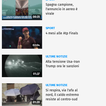
Spagna campione,
l'annuncio in aereo è
virale
00:35
SPORT
4 mesi alle Atp Finals
02:04
ULTIME NOTIZIE
Alta tensione Usa-Iran
Trump: ora le sanzioni
01:37
ULTIME NOTIZIE
Si respira, via l'afa al
nord, il caldo estremo
resiste al centro-sud
01:20