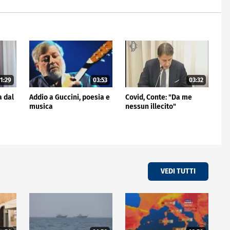
1:29
03:53
03:32
a dal
Addio a Guccini, poesia e
Covid, Conte: "Da me
musica
nessun illecito"
VEDI TUTTI