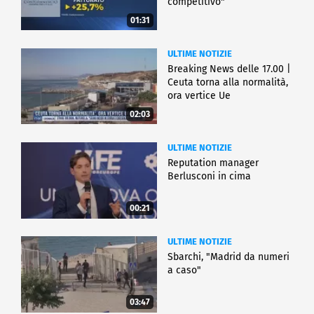
competitivo"
01:31
ULTIME NOTIZIE
Breaking News delle 17.00 |
Ceuta torna alla normalità,
ora vertice Ue
02:03
ULTIME NOTIZIE
Reputation manager
Berlusconi in cima
00:21
ULTIME NOTIZIE
Sbarchi, "Madrid da numeri
a caso"
03:47