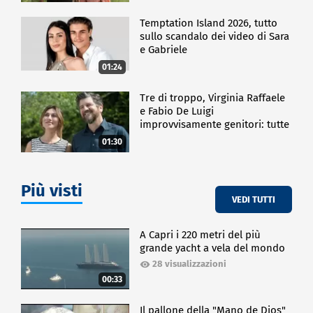
Temptation Island 2026, tutto
sullo scandalo dei video di Sara
e Gabriele
01:24
Tre di troppo, Virginia Raffaele
e Fabio De Luigi
improvvisamente genitori: tutte
le curiosità sulla commedia
01:30
Più visti
VEDI TUTTI
A Capri i 220 metri del più
grande yacht a vela del mondo
28 visualizzazioni
00:33
Il pallone della "Mano de Dios"