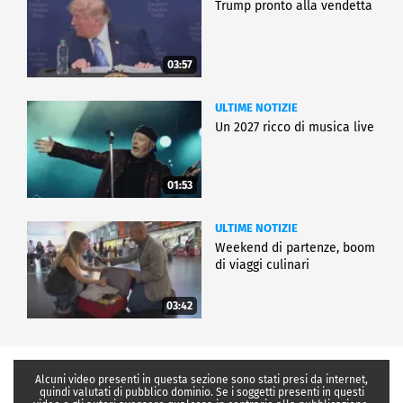
Trump pronto alla vendetta
03:57
ULTIME NOTIZIE
Un 2027 ricco di musica live
01:53
ULTIME NOTIZIE
Weekend di partenze, boom
di viaggi culinari
03:42
Alcuni video presenti in questa sezione sono stati presi da internet,
quindi valutati di pubblico dominio. Se i soggetti presenti in questi