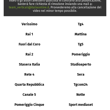
video o gli autori avessero qualcosa in contrario alla pubblicazione,
basterà fare richiesta di rimozione inviando una mail a:
team_verticali@italiaonline.it
. Provvederemo alla cancellazione del
video nel minor tempo possibile.
Verissimo
Tg4
Rai 1
Mattina
Fuori dal Coro
Tg5
Rai 2
Pomeriggio
Stasera Italia
Studioaperto
Rete 4
Sera
Quarta Repubblica
Tgcom24
Canale 5
Notte
Pomeriggio Cinque
Sport mediaset