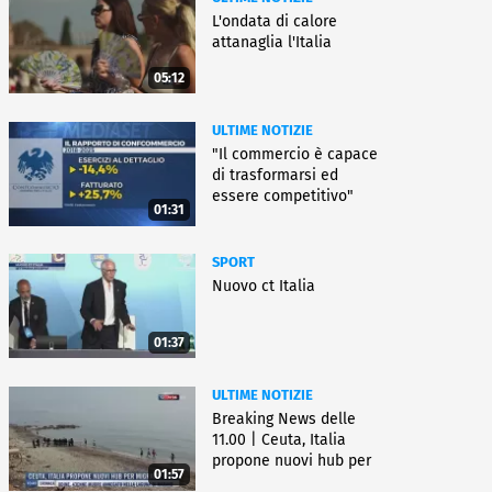
L'ondata di calore
attanaglia l'Italia
05:12
ULTIME NOTIZIE
"Il commercio è capace
di trasformarsi ed
essere competitivo"
01:31
SPORT
Nuovo ct Italia
01:37
ULTIME NOTIZIE
Breaking News delle
11.00 | Ceuta, Italia
propone nuovi hub per
01:57
migranti