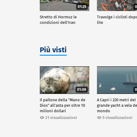
01:25
0
Stretto di Hormuz le
Travolge i ciclisti do
condizioni dell'Iran
lite
Più visti
01:09
0
Il pallone della "Mano de
A Capri i 220 metri del
Dios" all'asta per oltre 10
grande yacht a vela de
milioni dollari
mondo
21 visualizzazioni
5 visualizzazioni