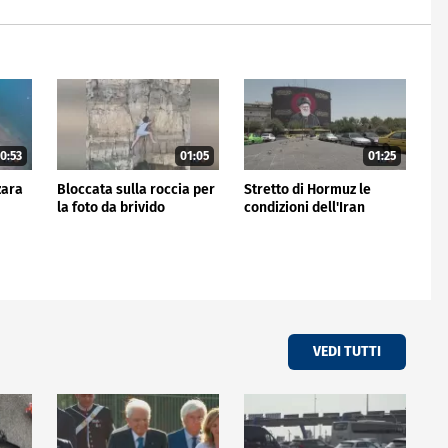
0:53
01:05
01:25
zara
Bloccata sulla roccia per
Stretto di Hormuz le
la foto da brivido
condizioni dell'Iran
VEDI TUTTI