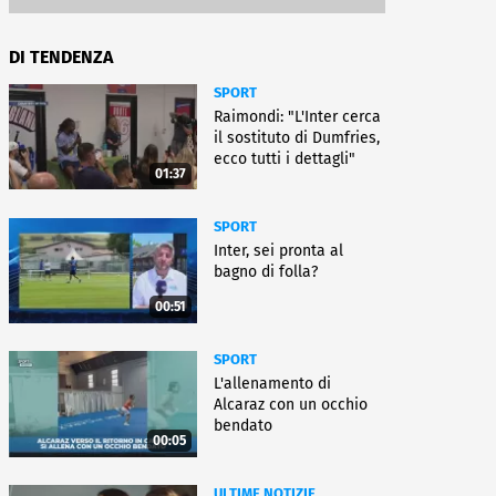
DI TENDENZA
SPORT
Raimondi: "L'Inter cerca
il sostituto di Dumfries,
ecco tutti i dettagli"
01:37
SPORT
Inter, sei pronta al
bagno di folla?
00:51
SPORT
L'allenamento di
Alcaraz con un occhio
bendato
00:05
ULTIME NOTIZIE