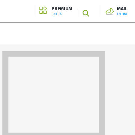
PREMIUM
MAIL
SEARCH
ENTRA
ENTRA
ENTRA