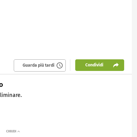
Condividi
Guarda più tardi
so
liminare.