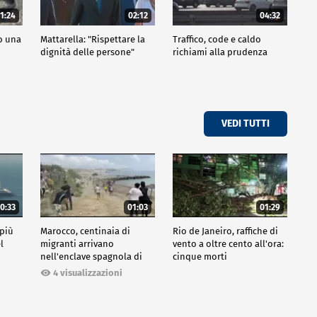
1:24
02:12
04:32
po una
Mattarella: "Rispettare la
Traffico, code e caldo
dignità delle persone"
richiami alla prudenza
VEDI TUTTI
0:33
01:03
01:29
 più
Marocco, centinaia di
Rio de Janeiro, raffiche di
l
migranti arrivano
vento a oltre cento all'ora:
nell'enclave spagnola di
cinque morti
Ceuta
4 visualizzazioni