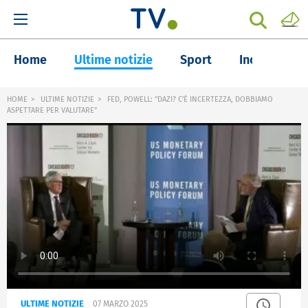
Home
Ultime notizie
Sport
Inchieste
HOME
ULTIME NOTIZIE
FED, POWELL: "DAZI? C'È INCERTEZZA, DOBBIAMO
ASPETTARE PER VALUTARE"
ULTIME NOTIZIE
07 MARZO 2025