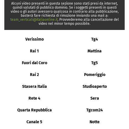
Alcuni video presenti in questa sezione sono stati presi da internet,
quindi valutati di pubblico dominio. Se i soggetti presenti in questi
video o gli autori avessero qualcosa in contrario alla pubblicazione,
basterà fare richiesta di rimozione inviando una mail a:
team_verticali@italiaonline.it
. Provvederemo alla cancellazione del
video nel minor tempo possibile.
Verissimo
Tg4
Rai 1
Mattina
Fuori dal Coro
Tg5
Rai 2
Pomeriggio
Stasera Italia
Studioaperto
Rete 4
Sera
Quarta Repubblica
Tgcom24
Canale 5
Notte