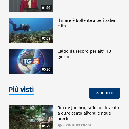
01:56
Il mare è bollente alberi salva
città
03:28
Caldo da record per altri 10
giorni
05:26
Più visti
VEDI TUTTI
Rio de Janeiro, raffiche di vento
a oltre cento all'ora: cinque
morti
3 visualizzazioni
01:29