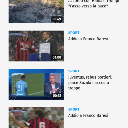
Accordo con Hamas, Trump:
"Passo verso la pace"
03:49
SPORT
Addio a Franco Baresi
01:08
SPORT
Juventus, rebus portieri:
piace Suzuki ma costa
troppo
00:53
SPORT
Addio a Franco Baresi