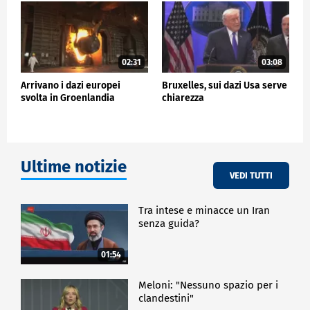
ECONOMIA
02:31
03:08
Arrivano i dazi europei
Bruxelles, sui dazi Usa serve
svolta in Groenlandia
chiarezza
Ultime notizie
VEDI TUTTI
Tra intese e minacce un Iran
senza guida?
01:54
Meloni: "Nessuno spazio per i
clandestini"