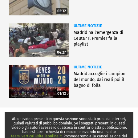
03:32
ULTIME NOTIZIE
Madrid ha l'emergenza di
Ceuta? Il Premier fa la
playlist
04:27
ULTIME NOTIZIE
Madrid accoglie i campioni
del mondo, dai reali poi il
bagno di folla
01:13
Alcuni video presenti in questa sezione sono stati presi da internet,
quindi valutati di pubblico dominio. Se i soggetti presenti in questi
video o gli autori avessero qualcosa in contrario alla pubblicazione,
basterà fare richiesta di rimozione inviando una mail a:
team_verticali@italiaonline.it
. Provvederemo alla cancellazione del