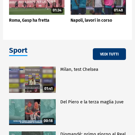
01:34
01:48
Roma, Gasp ha fretta
Napoli, lavori in corso
Sport
VEDI TUTTI
Milan, test Chelsea
01:41
Del Piero e la terza maglia Juve
00:18
Diomandé: primo giorno al Real