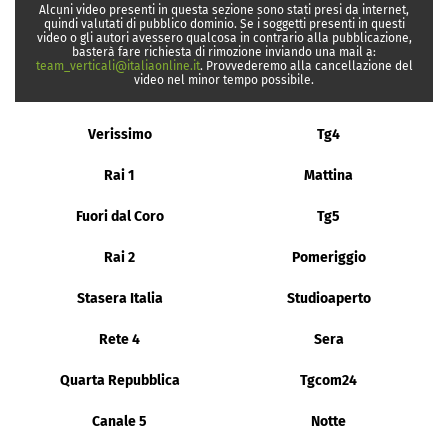
Alcuni video presenti in questa sezione sono stati presi da internet,
quindi valutati di pubblico dominio. Se i soggetti presenti in questi
video o gli autori avessero qualcosa in contrario alla pubblicazione,
basterà fare richiesta di rimozione inviando una mail a:
team_verticali@italiaonline.it
. Provvederemo alla cancellazione del
video nel minor tempo possibile.
Verissimo
Tg4
Rai 1
Mattina
Fuori dal Coro
Tg5
Rai 2
Pomeriggio
Stasera Italia
Studioaperto
Rete 4
Sera
Quarta Repubblica
Tgcom24
Canale 5
Notte