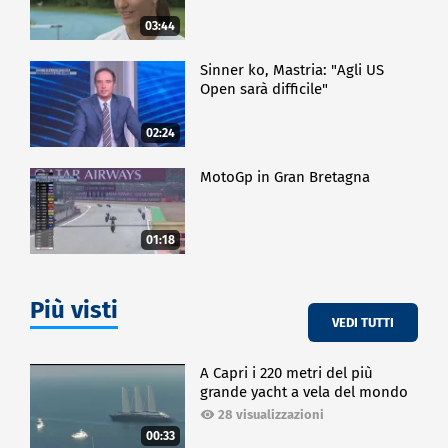
03:44
Sinner ko, Mastria: "Agli US
Open sarà difficile"
02:24
MotoGp in Gran Bretagna
01:18
Più visti
VEDI TUTTI
A Capri i 220 metri del più
grande yacht a vela del mondo
28 visualizzazioni
00:33