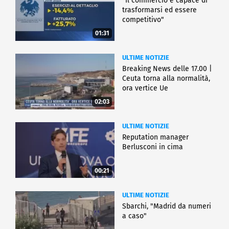
"Il commercio è capace di
trasformarsi ed essere
competitivo"
01:31
ULTIME NOTIZIE
Breaking News delle 17.00 |
Ceuta torna alla normalità,
ora vertice Ue
02:03
ULTIME NOTIZIE
Reputation manager
Berlusconi in cima
00:21
ULTIME NOTIZIE
Sbarchi, "Madrid da numeri
a caso"