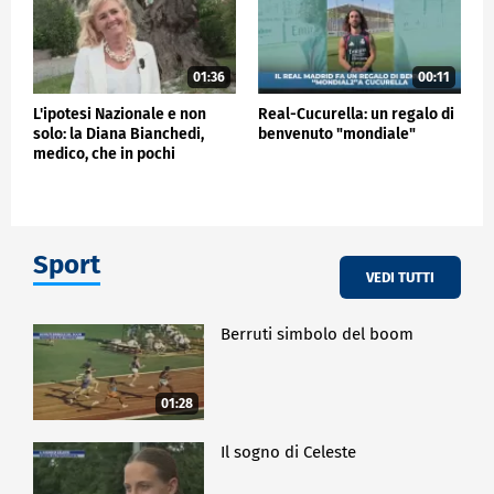
01:36
00:11
L'ipotesi Nazionale e non
Real-Cucurella: un regalo di
solo: la Diana Bianchedi,
benvenuto "mondiale"
medico, che in pochi
conoscono…
Sport
VEDI TUTTI
Berruti simbolo del boom
01:28
Il sogno di Celeste