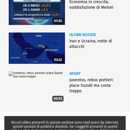
Economia in crescita,
soddisfazione di Meloni
01:52
ULTIME NOTIZIE
Iran e Ucraina, notte di
attacchi
03:32
SPORT
Juventus, rebus portieri:
piace Suzuki ma costa
troppo
00:53
Alcuni video presenti in questa sezione sono stati presi da internet,
quindi valutati di pubblico dominio. Se i soggetti presenti in questi