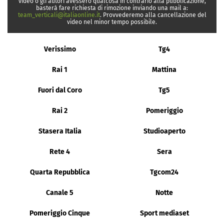
video o gli autori avessero qualcosa in contrario alla pubblicazione,
basterà fare richiesta di rimozione inviando una mail a:
team_verticali@italiaonline.it
. Provvederemo alla cancellazione del
video nel minor tempo possibile.
Verissimo
Tg4
Rai 1
Mattina
Fuori dal Coro
Tg5
Rai 2
Pomeriggio
Stasera Italia
Studioaperto
Rete 4
Sera
Quarta Repubblica
Tgcom24
Canale 5
Notte
Pomeriggio Cinque
Sport mediaset