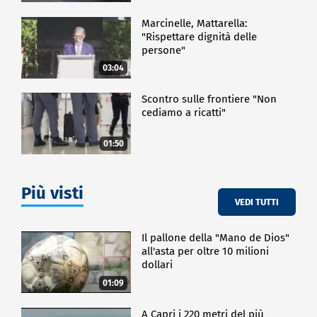
Marcinelle, Mattarella:
"Rispettare dignità delle
persone"
03:04
Scontro sulle frontiere "Non
cediamo a ricatti"
01:50
Più visti
VEDI TUTTI
Il pallone della "Mano de Dios"
all'asta per oltre 10 milioni
dollari
01:09
A Capri i 220 metri del più