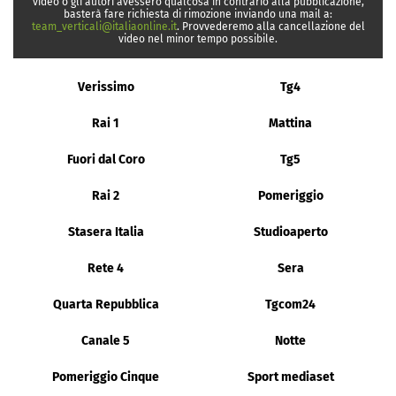
video o gli autori avessero qualcosa in contrario alla pubblicazione,
basterà fare richiesta di rimozione inviando una mail a:
team_verticali@italiaonline.it
. Provvederemo alla cancellazione del
video nel minor tempo possibile.
Verissimo
Tg4
Rai 1
Mattina
Fuori dal Coro
Tg5
Rai 2
Pomeriggio
Stasera Italia
Studioaperto
Rete 4
Sera
Quarta Repubblica
Tgcom24
Canale 5
Notte
Pomeriggio Cinque
Sport mediaset