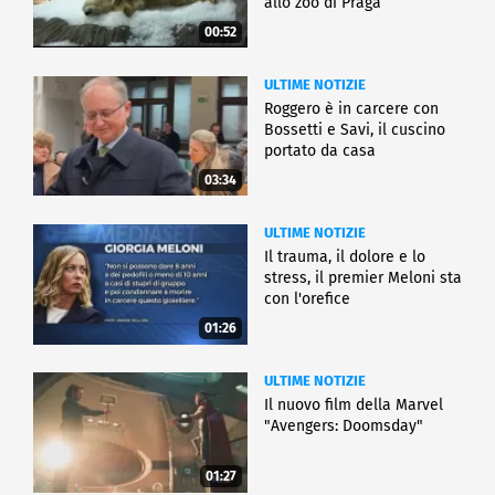
allo zoo di Praga
00:52
ULTIME NOTIZIE
Roggero è in carcere con
Bossetti e Savi, il cuscino
portato da casa
03:34
ULTIME NOTIZIE
Il trauma, il dolore e lo
stress, il premier Meloni sta
con l'orefice
01:26
ULTIME NOTIZIE
Il nuovo film della Marvel
"Avengers: Doomsday"
01:27