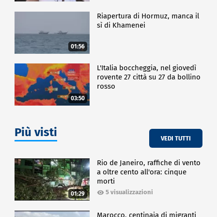
Riapertura di Hormuz, manca il
sì di Khamenei
01:56
L'Italia boccheggia, nel giovedì
rovente 27 città su 27 da bollino
rosso
03:50
Più visti
VEDI TUTTI
Rio de Janeiro, raffiche di vento
a oltre cento all'ora: cinque
morti
5 visualizzazioni
01:29
Marocco, centinaia di migranti