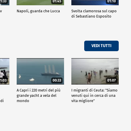
1:33
01:45
01:10
ov
Napoli, guarda che Lucca
Svolta clamorosa sul capo
di Sebastiano Esposito
VEDI TUTTI
1:03
00:33
01:07
A Capri i 220 metri del più
I migranti di Ceuta: "Siamo
grande yacht a vela del
venuti qui in cerca di una
 di
mondo
vita migliore"