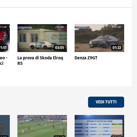
1:57
03:05
01:32
meo -
La prova di Skoda Elroq
Denza Z9GT
ci
RS
VEDI TUTTI