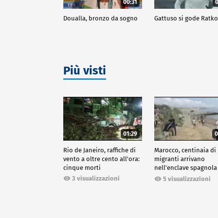
00:31
0
Doualla, bronzo da sogno
Gattuso si gode Ratk
Più visti
01:29
0
Rio de Janeiro, raffiche di
Marocco, centinaia di
vento a oltre cento all'ora:
migranti arrivano
cinque morti
nell'enclave spagnola
Ceuta
3 visualizzazioni
5 visualizzazioni