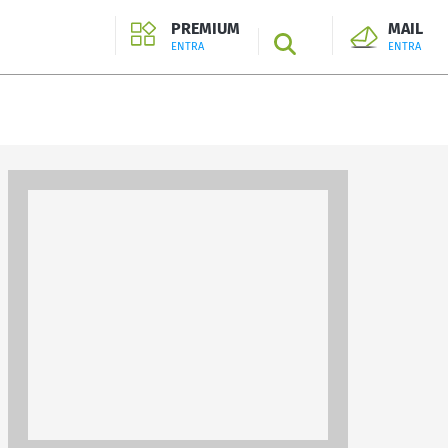
PREMIUM
MAIL
SEARCH
ENTRA
ENTRA
ENTRA