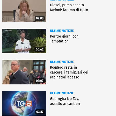
Diesel, primo sconto.
Meloni: faremo di tutto
02:03
ULTIME NOTIZIE
Per tre giorni con
Temptation
00:42
ULTIME NOTIZIE
Roggero resta in
carcere, i famigliari dei
rapinatori adesso
03:07
battono cassa
ULTIME NOTIZIE
Guerriglia No Tav,
assalto ai cantieri
03:57