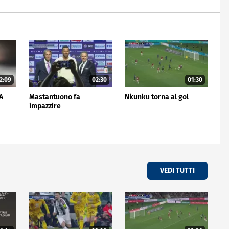
2:09
02:30
01:30
 A
Mastantuono fa
Nkunku torna al gol
impazzire
VEDI TUTTI