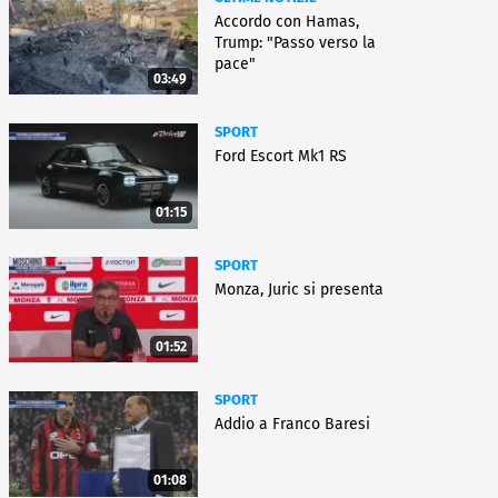
Accordo con Hamas,
Trump: "Passo verso la
pace"
03:49
SPORT
Ford Escort Mk1 RS
01:15
SPORT
Monza, Juric si presenta
01:52
SPORT
Addio a Franco Baresi
01:08