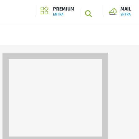
PREMIUM
MAIL
SEARCH
ENTRA
ENTRA
ENTRA