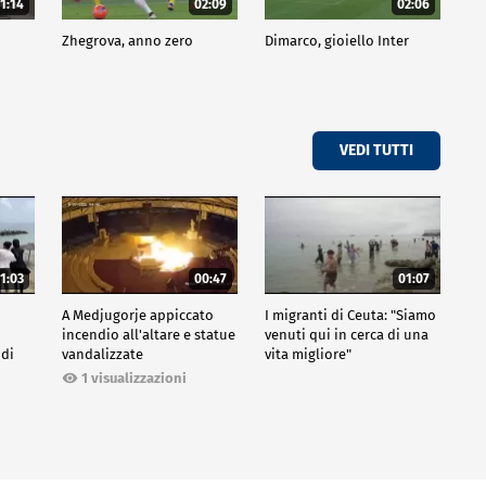
1:14
02:09
02:06
Zhegrova, anno zero
Dimarco, gioiello Inter
VEDI TUTTI
1:03
00:47
01:07
A Medjugorje appiccato
I migranti di Ceuta: "Siamo
incendio all'altare e statue
venuti qui in cerca di una
 di
vandalizzate
vita migliore"
1 visualizzazioni