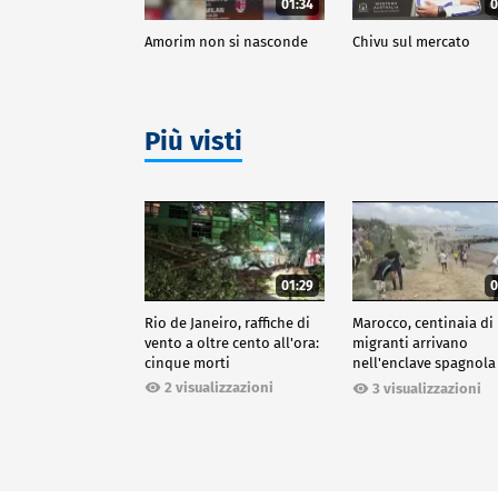
01:34
0
Amorim non si nasconde
Chivu sul mercato
Più visti
01:29
0
Rio de Janeiro, raffiche di
Marocco, centinaia di
vento a oltre cento all'ora:
migranti arrivano
cinque morti
nell'enclave spagnola
Ceuta
2 visualizzazioni
3 visualizzazioni