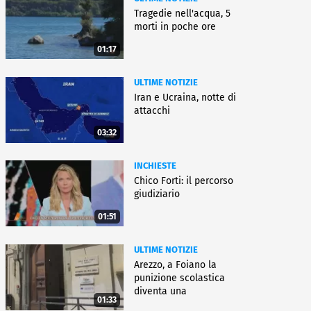
Tragedie nell'acqua, 5
morti in poche ore
01:17
ULTIME NOTIZIE
Iran e Ucraina, notte di
attacchi
03:32
INCHIESTE
Chico Forti: il percorso
giudiziario
01:51
ULTIME NOTIZIE
Arezzo, a Foiano la
punizione scolastica
diventa una
01:33
rieducazione