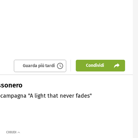
Condividi
Guarda più tardi
ossonero
a campagna "A light that never fades"