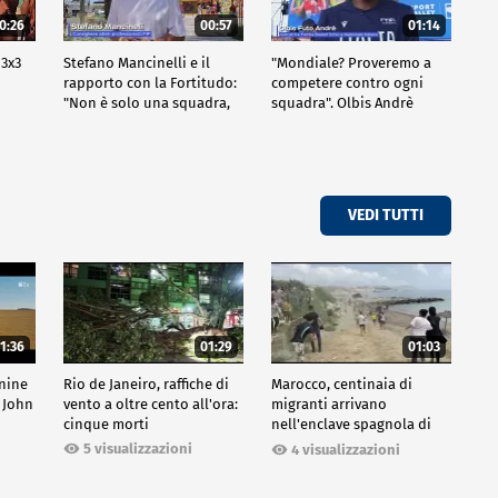
0:26
00:57
01:14
 3x3
Stefano Mancinelli e il
"Mondiale? Proveremo a
rapporto con la Fortitudo:
competere contro ogni
"Non è solo una squadra,
squadra". Olbis Andrè
ma una fede"
racconta il percorso di
avvicinamento ai prossimi
mondiali in Germania.
VEDI TUTTI
1:36
01:29
01:03
inine
Rio de Janeiro, raffiche di
Marocco, centinaia di
 John
vento a oltre cento all'ora:
migranti arrivano
cinque morti
nell'enclave spagnola di
Ceuta
5 visualizzazioni
4 visualizzazioni