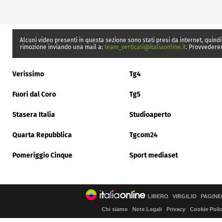
Alcuni video presenti in questa sezione sono stati presi da internet, quindi
rimozione inviando una mail a:
team_verticali@italiaonline.it
. Provvedere
Verissimo
Tg4
Fuori dal Coro
Tg5
Stasera Italia
Studioaperto
Quarta Repubblica
Tgcom24
Pomeriggio Cinque
Sport mediaset
LIBERO
VIRGILIO
PAGINE
Chi siamo
Note Legali
Privacy
Cookie Poli