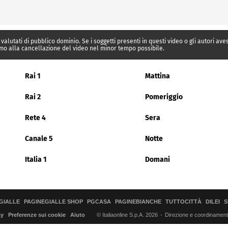
 valutati di pubblico dominio. Se i soggetti presenti in questi video o gli autori av
mo alla cancellazione del video nel minor tempo possibile.
Rai 1
Mattina
Rai 2
Pomeriggio
Rete 4
Sera
Canale 5
Notte
Italia 1
Domani
GIALLE
PAGINEGIALLE SHOP
PGCASA
PAGINEBIANCHE
TUTTOCITTÀ
DILEI
S
© Italiaonline S.p.A. 2026
Direzione e coordinamento 
cy
Preferenze sui cookie
Aiuto