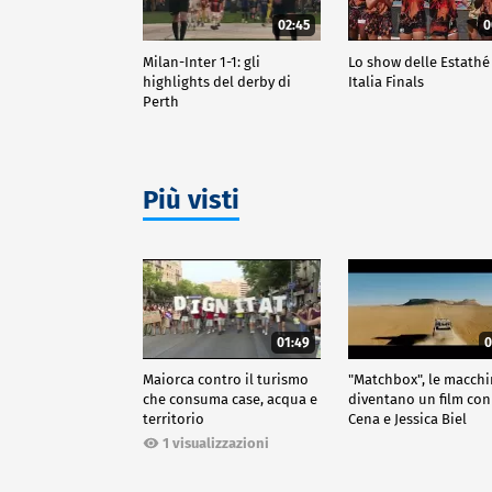
02:45
0
Milan-Inter 1-1: gli
Lo show delle Estathé
highlights del derby di
Italia Finals
Perth
Più visti
01:49
0
Maiorca contro il turismo
"Matchbox", le macch
che consuma case, acqua e
diventano un film con
territorio
Cena e Jessica Biel
1 visualizzazioni