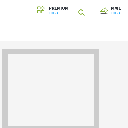
PREMIUM
MAIL
SEARCH
ENTRA
ENTRA
ENTRA