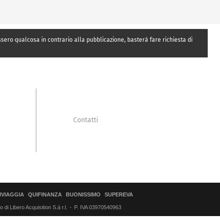
essero qualcosa in contrario alla pubblicazione, basterà fare richiesta di
Contatti
IVIAGGIA
QUIFINANZA
BUONISSIMO
SUPEREVA
di Libero Acquisition S.á r.l.
P. IVA 03970540963