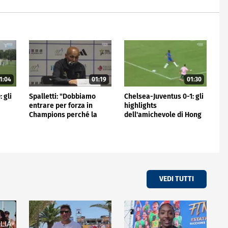
1:04
01:19
01:30
 gli
Spalletti: "Dobbiamo
Chelsea-Juventus 0-1: gli
entrare per forza in
highlights
Champions perché la
dell'amichevole di Hong
Juve non può stare fuori"
Kong
VEDI TUTTI