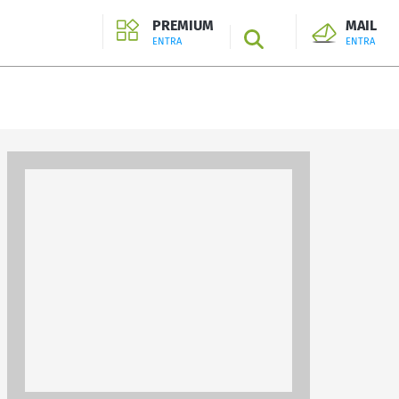
PREMIUM
MAIL
SEARCH
ENTRA
ENTRA
ENTRA