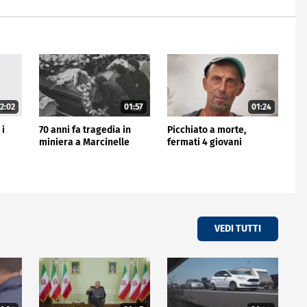
2:02
01:57
01:24
 i
70 anni fa tragedia in
Picchiato a morte,
miniera a Marcinelle
fermati 4 giovani
VEDI TUTTI