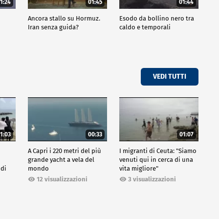
1:24
01:45
01:44
Ancora stallo su Hormuz.
Esodo da bollino nero tra
Iran senza guida?
caldo e temporali
VEDI TUTTI
1:03
00:33
01:07
A Capri i 220 metri del più
I migranti di Ceuta: "Siamo
grande yacht a vela del
venuti qui in cerca di una
 di
mondo
vita migliore"
12 visualizzazioni
3 visualizzazioni