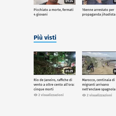
01:24
0
Picchiato a morte, fermati
16enne arrestato per
4 giovani
propaganda jihadista
Più visti
01:29
0
Rio de Janeiro, raffiche di
Marocco, centinaia di
vento a oltre cento all'ora:
migranti arrivano
cinque morti
nell'enclave spagnola
Ceuta
2 visualizzazioni
2 visualizzazioni