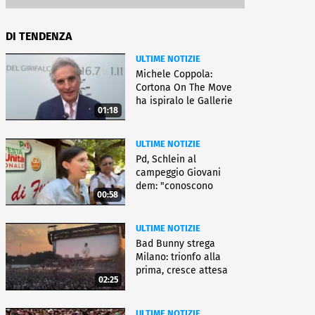
DI TENDENZA
ULTIME NOTIZIE
Michele Coppola:
Cortona On The Move
ha ispiralo le Gallerie
01:18
d'Italia
ULTIME NOTIZIE
Pd, Schlein al
campeggio Giovani
dem: "conoscono
00:58
priorità italiani"
ULTIME NOTIZIE
Bad Bunny strega
Milano: trionfo alla
prima, cresce attesa
02:25
per bis
ULTIME NOTIZIE