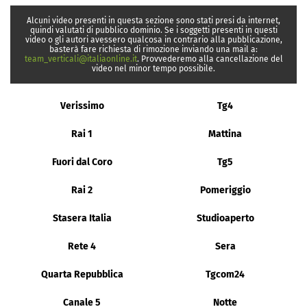
Alcuni video presenti in questa sezione sono stati presi da internet,
quindi valutati di pubblico dominio. Se i soggetti presenti in questi
video o gli autori avessero qualcosa in contrario alla pubblicazione,
basterà fare richiesta di rimozione inviando una mail a:
team_verticali@italiaonline.it
. Provvederemo alla cancellazione del
video nel minor tempo possibile.
Verissimo
Tg4
Rai 1
Mattina
Fuori dal Coro
Tg5
Rai 2
Pomeriggio
Stasera Italia
Studioaperto
Rete 4
Sera
Quarta Repubblica
Tgcom24
Canale 5
Notte