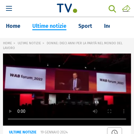
Home
Ultime notizie
Sport
Inchieste
HOME
ULTIME NOTIZIE
DONNE: DIECI ANNI PER LA PARITÀ NEL MONDO DEL
LAVORO
ULTIME NOTIZIE
19 GENNAIO 2024