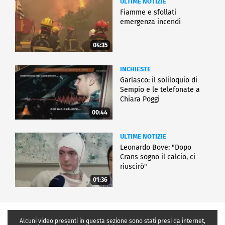
ULTIME NOTIZIE
Fiamme e sfollati
emergenza incendi
04:35
INCHIESTE
Garlasco: il soliloquio di
Sempio e le telefonate a
Chiara Poggi
00:44
ULTIME NOTIZIE
Leonardo Bove: "Dopo
Crans sogno il calcio, ci
riuscirò"
01:36
Alcuni video presenti in questa sezione sono stati presi da internet,