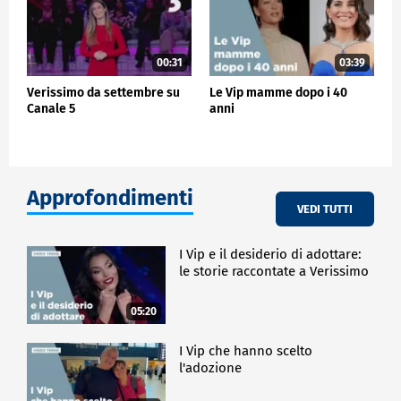
00:31
03:39
Verissimo da settembre su
Le Vip mamme dopo i 40
Canale 5
anni
Approfondimenti
VEDI TUTTI
I Vip e il desiderio di adottare:
le storie raccontate a Verissimo
05:20
I Vip che hanno scelto
l'adozione