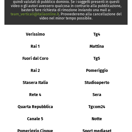
quindi valutati di pubblico dominio. Se i soggetti presenti in questi
video o gli autori avessero qualcosa in contrario alla pubblicazione,
basterà fare richiesta di rimozione inviando una mail a:
team_verticali@italiaonline.it
. Provvederemo alla cancellazione del
video nel minor tempo possibile.
Verissimo
Tg4
Rai 1
Mattina
Fuori dal Coro
Tg5
Rai 2
Pomeriggio
Stasera Italia
Studioaperto
Rete 4
Sera
Quarta Repubblica
Tgcom24
Canale 5
Notte
Pomeriggio Cinque
Sport mediaset