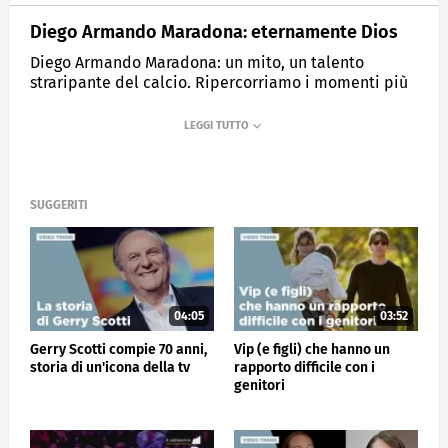
Diego Armando Maradona: eternamente Dios
Diego Armando Maradona: un mito, un talento
straripante del calcio. Ripercorriamo i momenti più
iconici della carriera del "Dios" del calcio.
MEDIASET
VERISSIMO
SUGGERITI
04:05
03:52
Gerry Scotti compie 70 anni,
Vip (e figli) che hanno un
storia di un'icona della tv
rapporto difficile con i
genitori