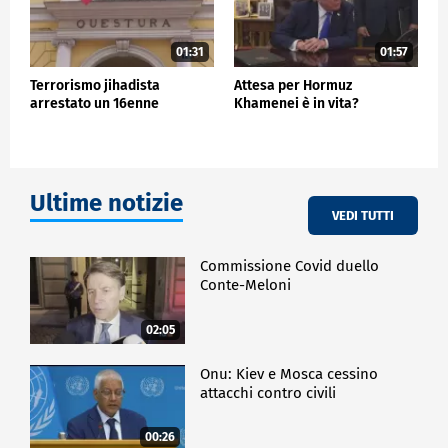
01:31
01:57
Terrorismo jihadista
Attesa per Hormuz
arrestato un 16enne
Khamenei è in vita?
Ultime notizie
VEDI TUTTI
Commissione Covid duello
Conte-Meloni
02:05
Onu: Kiev e Mosca cessino
attacchi contro civili
00:26