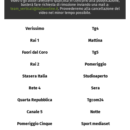
video o gli autori avessero qualcosa in contrario alla pubblicazione,
basterà fare richiesta di rimozione inviando una mail a:
team_verticali@italiaonline.it
. Provvederemo alla cancellazione del
video nel minor tempo possibile.
Verissimo
Tg4
Rai 1
Mattina
Fuori dal Coro
Tg5
Rai 2
Pomeriggio
Stasera Italia
Studioaperto
Rete 4
Sera
Quarta Repubblica
Tgcom24
Canale 5
Notte
Pomeriggio Cinque
Sport mediaset