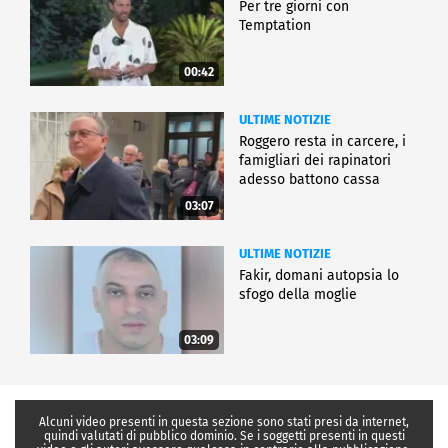
Per tre giorni con
Temptation
00:42
ULTIME NOTIZIE
Roggero resta in carcere, i
famigliari dei rapinatori
adesso battono cassa
03:07
ULTIME NOTIZIE
Fakir, domani autopsia lo
sfogo della moglie
03:09
Alcuni video presenti in questa sezione sono stati presi da internet,
quindi valutati di pubblico dominio. Se i soggetti presenti in questi