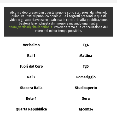
Alcuni video presenti in questa sezione sono stati presi da internet,
quindi valutati di pubblico dominio. Se i soggetti presenti in questi
video o gli autori avessero qualcosa in contrario alla pubblicazione,
basterà fare richiesta di rimozione inviando una mail a:
team_verticali@italiaonline.it
. Provvederemo alla cancellazione del
video nel minor tempo possibile.
Verissimo
Tg4
Rai 1
Mattina
Fuori dal Coro
Tg5
Rai 2
Pomeriggio
Stasera Italia
Studioaperto
Rete 4
Sera
Quarta Repubblica
Tgcom24