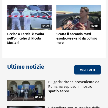
01:27
02:01
Ucciso a Cervia, è svolta
Scatta il secondo maxi
nell'omicidio di Nicola
esodo, weekend da bollino
Musiani
nero
Ultime notizie
VEDI TUTTI
Bulgaria: drone proveniente da
Romania esploso in nostro
spazio aereo
01:47
É decollato con 25.000 fan dalla