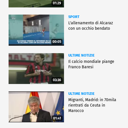
01:29
SPORT
L'allenamento di Alcaraz
con un occhio bendato
00:05
ULTIME NOTIZIE
Il calcio mondiale piange
Franco Baresi
03:36
ULTIME NOTIZIE
Migranti, Madrid: in 70mila
rientrati da Ceuta in
Marocco
01:41