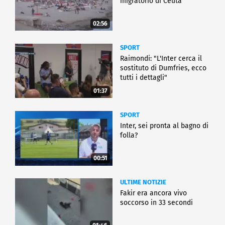
migratorio di Ceuta
02:56
SPORT
Raimondi: "L'Inter cerca il
sostituto di Dumfries, ecco
tutti i dettagli"
01:37
SPORT
Inter, sei pronta al bagno di
folla?
00:51
ULTIME NOTIZIE
Fakir era ancora vivo
soccorso in 33 secondi