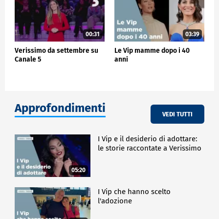
00:31
03:39
Verissimo da settembre su
Le Vip mamme dopo i 40
Canale 5
anni
Approfondimenti
VEDI TUTTI
I Vip e il desiderio di adottare:
le storie raccontate a Verissimo
05:20
I Vip che hanno scelto
l'adozione