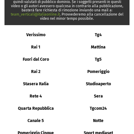
quindi valutati di pubblico dominio. Se i soggetti presenti in questi
video o gli autori avessero qualcosa in contrario alla pubblicazione,
basterà fare richiesta di rimozione inviando una mail a:
team_verticali@italiaonline.it
. Provvederemo alla cancellazione del
video nel minor tempo possibile.
Verissimo
Tg4
Rai 1
Mattina
Fuori dal Coro
Tg5
Rai 2
Pomeriggio
Stasera Italia
Studioaperto
Rete 4
Sera
Quarta Repubblica
Tgcom24
Canale 5
Notte
Pomeriggio Cinque
Sport mediaset