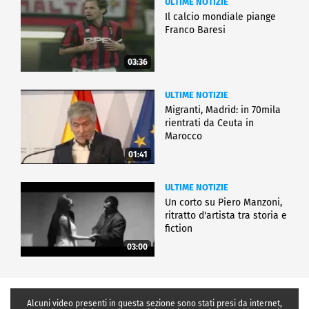
ULTIME NOTIZIE
Il calcio mondiale piange
Franco Baresi
03:36
ULTIME NOTIZIE
Migranti, Madrid: in 70mila
rientrati da Ceuta in
Marocco
01:41
ULTIME NOTIZIE
Un corto su Piero Manzoni,
ritratto d'artista tra storia e
fiction
03:00
Alcuni video presenti in questa sezione sono stati presi da internet,