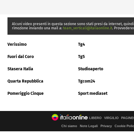
Alcuni video presenti in questa sezione sono stati presi da internet, quindi
rimozione inviando una mail a:
team_verticali@italiaonline.it
. Provvedere
Verissimo
Tg4
Fuori dal Coro
Tg5
Stasera Italia
Studioaperto
Quarta Repubblica
Tgcom24
Pomeriggio Cinque
Sport mediaset
LIBERO
VIRGILIO
PAGINE
Chi siamo
Note Legali
Privacy
Cookie Poli