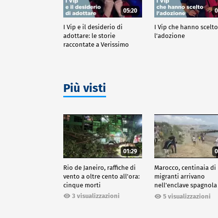
05:20
0
I Vip e il desiderio di
I Vip che hanno scelt
adottare: le storie
l'adozione
raccontate a Verissimo
Più visti
01:29
0
Rio de Janeiro, raffiche di
Marocco, centinaia di
vento a oltre cento all'ora:
migranti arrivano
cinque morti
nell'enclave spagnola
Ceuta
3 visualizzazioni
5 visualizzazioni