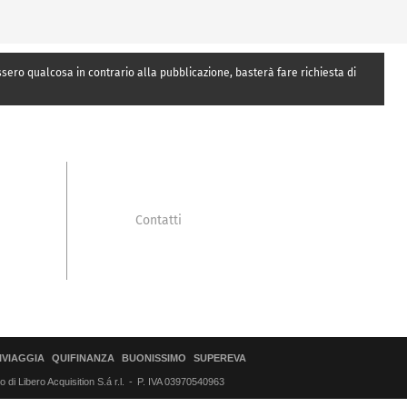
essero qualcosa in contrario alla pubblicazione, basterà fare richiesta di
Contatti
IVIAGGIA
QUIFINANZA
BUONISSIMO
SUPEREVA
di Libero Acquisition S.á r.l.
P. IVA 03970540963