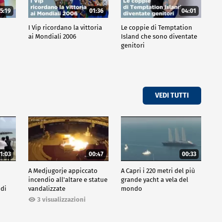
5:19
01:36
04:01
o
I Vip ricordano la vittoria
Le coppie di Temptation
ai Mondiali 2006
Island che sono diventate
genitori
VEDI TUTTI
1:03
00:47
00:33
A Medjugorje appiccato
A Capri i 220 metri del più
incendio all'altare e statue
grande yacht a vela del
 di
vandalizzate
mondo
3 visualizzazioni