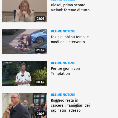
Diesel, primo sconto.
Meloni: faremo di tutto
02:03
ULTIME NOTIZIE
Fakir, dubbi su tempi e
modi dell'intervento
01:44
ULTIME NOTIZIE
Per tre giorni con
Temptation
00:42
ULTIME NOTIZIE
Roggero resta in
carcere, i famigliari dei
rapinatori adesso
03:07
battono cassa