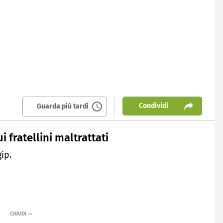
Condividi
Guarda più tardi
i fratellini maltrattati
ip.