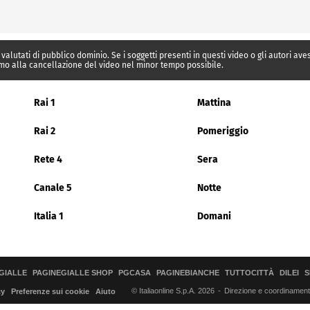
 valutati di pubblico dominio. Se i soggetti presenti in questi video o gli autori av
mo alla cancellazione del video nel minor tempo possibile.
Rai 1
Mattina
Rai 2
Pomeriggio
Rete 4
Sera
Canale 5
Notte
Italia 1
Domani
GIALLE
PAGINEGIALLE SHOP
PGCASA
PAGINEBIANCHE
TUTTOCITTÀ
DILEI
S
© Italiaonline S.p.A. 2026
Direzione e coordinamento 
cy
Preferenze sui cookie
Aiuto