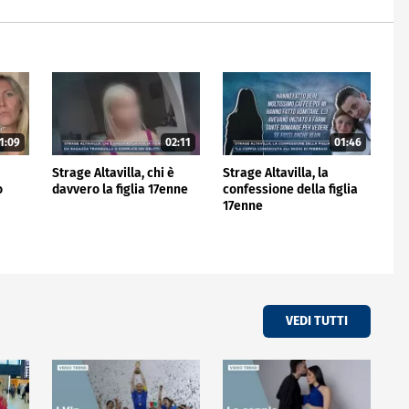
1:09
02:11
01:46
Strage Altavilla, chi è
Strage Altavilla, la
o
davvero la figlia 17enne
confessione della figlia
17enne
VEDI TUTTI