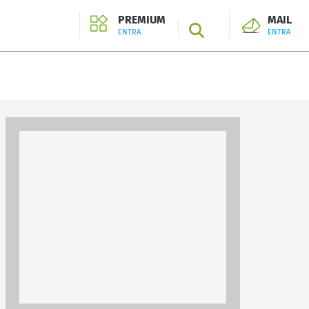
PREMIUM
MAIL
SEARCH
ENTRA
ENTRA
ENTRA