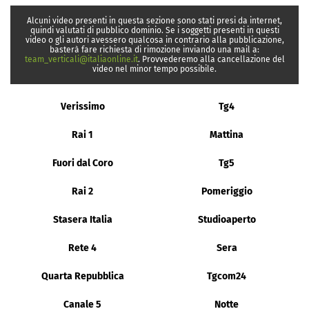
Alcuni video presenti in questa sezione sono stati presi da internet,
quindi valutati di pubblico dominio. Se i soggetti presenti in questi
video o gli autori avessero qualcosa in contrario alla pubblicazione,
basterà fare richiesta di rimozione inviando una mail a:
team_verticali@italiaonline.it
. Provvederemo alla cancellazione del
video nel minor tempo possibile.
Verissimo
Tg4
Rai 1
Mattina
Fuori dal Coro
Tg5
Rai 2
Pomeriggio
Stasera Italia
Studioaperto
Rete 4
Sera
Quarta Repubblica
Tgcom24
Canale 5
Notte