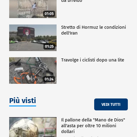
da brivido
cinema cominciare a raccontare anche un uomo più
debole, e non per questo perdente, in modo che chi
01:05
ci si riconosce non ha paura di riconoscersi debole,
fragile".
Stretto di Hormuz le condizioni
Dopo questo film Paola Cortellesi è decisa a
dell'Iran
continuare nella sua carriera da regista: "Sì, mi
piacerebbe continuare. E non dico sarebbe ma sarà
01:25
bellissimo".
Travolge i ciclisti dopo una lite
SPETTACOLO
01:24
Più visti
VEDI TUTTI
Il pallone della "Mano de Dios"
all'asta per oltre 10 milioni
dollari