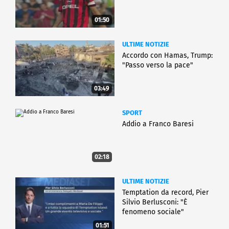
01:50
ULTIME NOTIZIE
Accordo con Hamas, Trump:
"Passo verso la pace"
03:49
SPORT
Addio a Franco Baresi
02:18
ULTIME NOTIZIE
Temptation da record, Pier
Silvio Berlusconi: "È
fenomeno sociale"
01:51