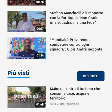
00:26
Stefano Mancinelli e il rapporto
con la Fortitudo: "Non è solo
una squadra, ma una fede"
00:57
"Mondiale? Proveremo a
competere contro ogni
squadra". Olbis Andrè racconta
il percorso di avvicinamento ai
01:14
prossimi mondiali in Germania.
Più visti
VEDI TUTTI
Maiorca contro il turismo che
consuma case, acqua e
territorio
1 visualizzazioni
01:49