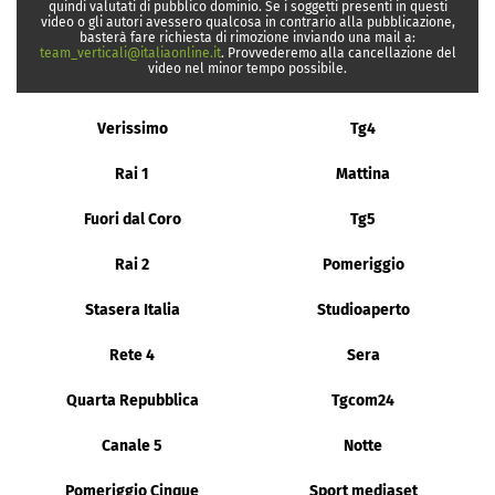
quindi valutati di pubblico dominio. Se i soggetti presenti in questi
video o gli autori avessero qualcosa in contrario alla pubblicazione,
basterà fare richiesta di rimozione inviando una mail a:
team_verticali@italiaonline.it
. Provvederemo alla cancellazione del
video nel minor tempo possibile.
Verissimo
Tg4
Rai 1
Mattina
Fuori dal Coro
Tg5
Rai 2
Pomeriggio
Stasera Italia
Studioaperto
Rete 4
Sera
Quarta Repubblica
Tgcom24
Canale 5
Notte
Pomeriggio Cinque
Sport mediaset