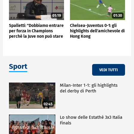
01:19
01:30
Spalletti: "Dobbiamo entrare
Chelsea-Juventus 0-1: gli
per forza in Champions
highlights dell'amichevole di
perché la Juve non può stare
Hong Kong
fuori"
Sport
VEDI TUTTI
Milan-Inter 1-1: gli highlights
del derby di Perth
02:45
Lo show delle Estathé 3x3 Italia
Finals