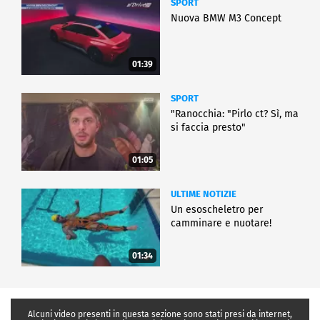
SPORT
Nuova BMW M3 Concept
01:39
SPORT
"Ranocchia: "Pirlo ct? Sì, ma
si faccia presto"
01:05
ULTIME NOTIZIE
Un esoscheletro per
camminare e nuotare!
01:34
Alcuni video presenti in questa sezione sono stati presi da internet,