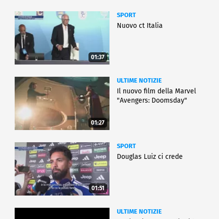
SPORT
Nuovo ct Italia
01:37
ULTIME NOTIZIE
Il nuovo film della Marvel
"Avengers: Doomsday"
01:27
SPORT
Douglas Luiz ci crede
01:51
ULTIME NOTIZIE