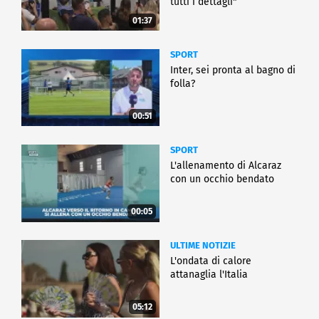
tutti i dettagli"
01:37
SPORT
Inter, sei pronta al bagno di
folla?
00:51
SPORT
L'allenamento di Alcaraz
con un occhio bendato
00:05
ULTIME NOTIZIE
L'ondata di calore
attanaglia l'Italia
05:12