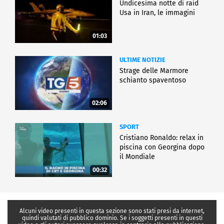
Undicesima notte di raid
Usa in Iran, le immagini
01:03
ULTIME NOTIZIE
Strage delle Marmore
schianto spaventoso
02:06
SPORT
Cristiano Ronaldo: relax in
piscina con Georgina dopo
il Mondiale
00:32
Alcuni video presenti in questa sezione sono stati presi da internet,
quindi valutati di pubblico dominio. Se i soggetti presenti in questi