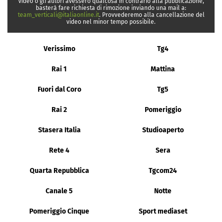
video o gli autori avessero qualcosa in contrario alla pubblicazione,
basterà fare richiesta di rimozione inviando una mail a:
team_verticali@italiaonline.it
. Provvederemo alla cancellazione del
video nel minor tempo possibile.
Verissimo
Tg4
Rai 1
Mattina
Fuori dal Coro
Tg5
Rai 2
Pomeriggio
Stasera Italia
Studioaperto
Rete 4
Sera
Quarta Repubblica
Tgcom24
Canale 5
Notte
Pomeriggio Cinque
Sport mediaset