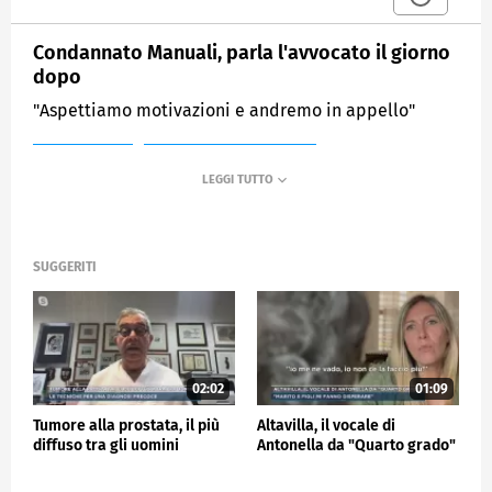
Condannato Manuali, parla l'avvocato il giorno
dopo
"Aspettiamo motivazioni e andremo in appello"
MEDIASET
MATTINO CINQUE NEWS
SUGGERITI
02:02
01:09
Tumore alla prostata, il più
Altavilla, il vocale di
diffuso tra gli uomini
Antonella da "Quarto grado"