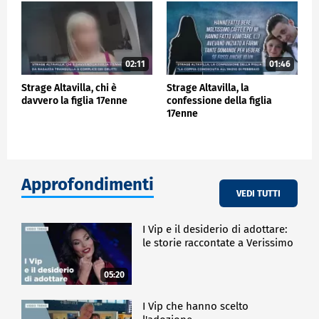
02:11
01:46
Strage Altavilla, chi è
Strage Altavilla, la
davvero la figlia 17enne
confessione della figlia
17enne
Approfondimenti
VEDI TUTTI
I Vip e il desiderio di adottare:
le storie raccontate a Verissimo
05:20
I Vip che hanno scelto