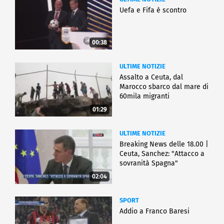
Uefa e Fifa è scontro
00:38
ULTIME NOTIZIE
Assalto a Ceuta, dal
Marocco sbarco dal mare di
60mila migranti
01:29
ULTIME NOTIZIE
Breaking News delle 18.00 |
Ceuta, Sanchez: "Attacco a
sovranità Spagna"
02:04
SPORT
Addio a Franco Baresi