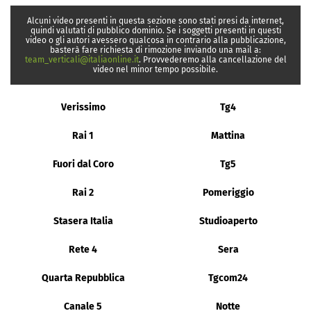
Alcuni video presenti in questa sezione sono stati presi da internet,
quindi valutati di pubblico dominio. Se i soggetti presenti in questi
video o gli autori avessero qualcosa in contrario alla pubblicazione,
basterà fare richiesta di rimozione inviando una mail a:
team_verticali@italiaonline.it
. Provvederemo alla cancellazione del
video nel minor tempo possibile.
Verissimo
Tg4
Rai 1
Mattina
Fuori dal Coro
Tg5
Rai 2
Pomeriggio
Stasera Italia
Studioaperto
Rete 4
Sera
Quarta Repubblica
Tgcom24
Canale 5
Notte