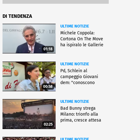
DI TENDENZA
ULTIME NOTIZIE
Michele Coppola:
Cortona On The Move
ha ispiralo le Gallerie
01:18
d'Italia
ULTIME NOTIZIE
Pd, Schlein al
campeggio Giovani
dem: "conoscono
00:58
priorità italiani"
ULTIME NOTIZIE
Bad Bunny strega
Milano: trionfo alla
prima, cresce attesa
02:25
per bis
ULTIME NOTIZIE