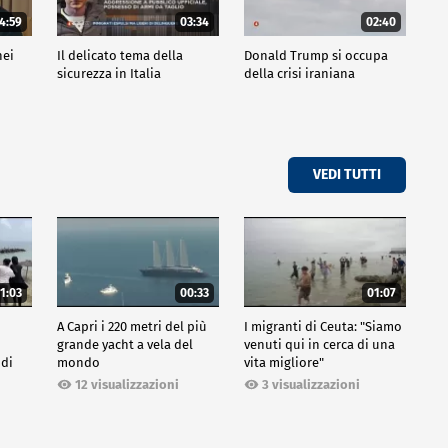
4:59
03:34
02:40
nei
Il delicato tema della
Donald Trump si occupa
sicurezza in Italia
della crisi iraniana
VEDI TUTTI
1:03
00:33
01:07
A Capri i 220 metri del più
I migranti di Ceuta: "Siamo
grande yacht a vela del
venuti qui in cerca di una
 di
mondo
vita migliore"
12 visualizzazioni
3 visualizzazioni