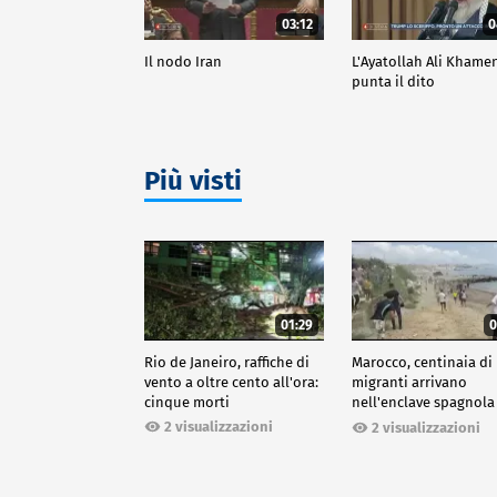
03:12
0
Il nodo Iran
L'Ayatollah Ali Khame
punta il dito
Più visti
01:29
0
Rio de Janeiro, raffiche di
Marocco, centinaia di
vento a oltre cento all'ora:
migranti arrivano
cinque morti
nell'enclave spagnola
Ceuta
2 visualizzazioni
2 visualizzazioni