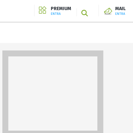
PREMIUM
MAIL
SEARCH
ENTRA
ENTRA
ENTRA