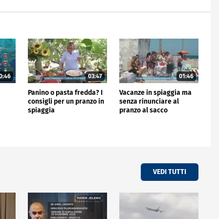
0:46
03:47
01:46
Panino o pasta fredda? I
Vacanze in spiaggia ma
consigli per un pranzo in
senza rinunciare al
spiaggia
pranzo al sacco
VEDI TUTTI