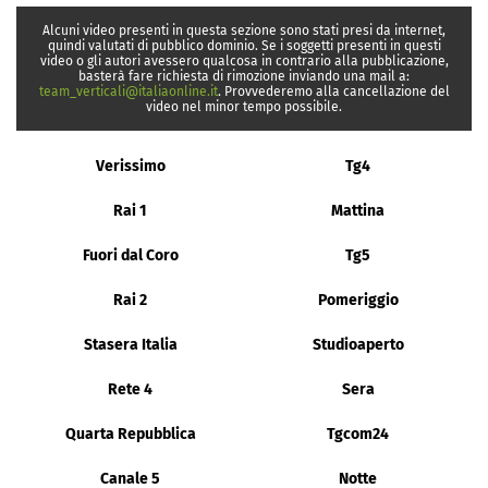
Alcuni video presenti in questa sezione sono stati presi da internet,
quindi valutati di pubblico dominio. Se i soggetti presenti in questi
video o gli autori avessero qualcosa in contrario alla pubblicazione,
basterà fare richiesta di rimozione inviando una mail a:
team_verticali@italiaonline.it
. Provvederemo alla cancellazione del
video nel minor tempo possibile.
Verissimo
Tg4
Rai 1
Mattina
Fuori dal Coro
Tg5
Rai 2
Pomeriggio
Stasera Italia
Studioaperto
Rete 4
Sera
Quarta Repubblica
Tgcom24
Canale 5
Notte