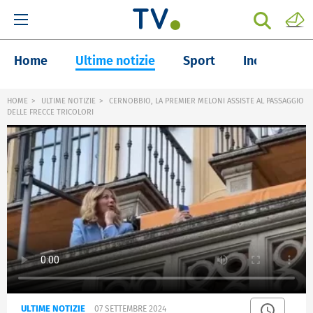
Home
Ultime notizie
Sport
Inchieste
HOME
ULTIME NOTIZIE
CERNOBBIO, LA PREMIER MELONI ASSISTE AL PASSAGGIO
DELLE FRECCE TRICOLORI
ULTIME NOTIZIE
07 SETTEMBRE 2024