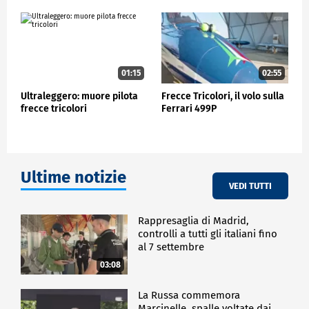
nell'ambito delle celebrazioni per il Centenario
dell'Aeronautica Militare.
POLITICA
01:15
02:55
Ultraleggero: muore pilota
Frecce Tricolori, il volo sulla
frecce tricolori
Ferrari 499P
Ultime notizie
VEDI TUTTI
Rappresaglia di Madrid,
controlli a tutti gli italiani fino
al 7 settembre
03:08
La Russa commemora
Marcinelle, spalle voltate dai