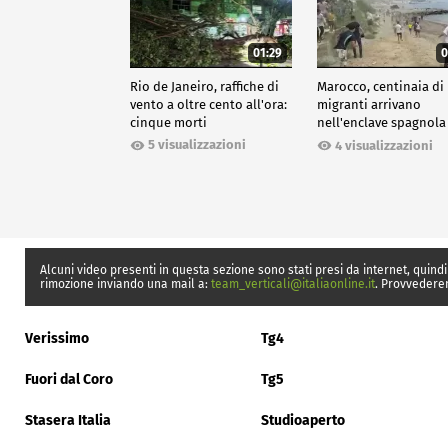
01:29
0
Rio de Janeiro, raffiche di
Marocco, centinaia di
vento a oltre cento all'ora:
migranti arrivano
cinque morti
nell'enclave spagnola
Ceuta
5 visualizzazioni
4 visualizzazioni
Alcuni video presenti in questa sezione sono stati presi da internet, quindi
rimozione inviando una mail a:
team_verticali@italiaonline.it
. Provvedere
Verissimo
Tg4
Fuori dal Coro
Tg5
Stasera Italia
Studioaperto