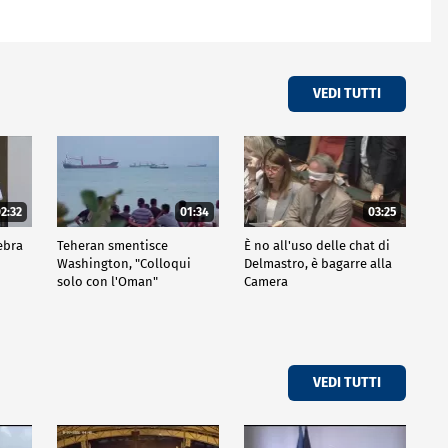
VEDI TUTTI
2:32
01:34
03:25
ebra
Teheran smentisce
È no all'uso delle chat di
Washington, "Colloqui
Delmastro, è bagarre alla
solo con l'Oman"
Camera
VEDI TUTTI