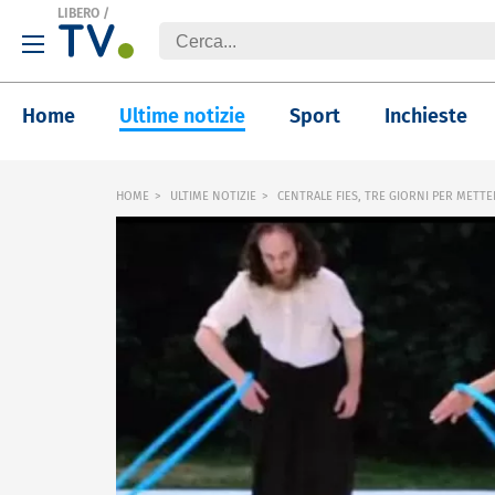
LIBERO
/
Home
Ultime notizie
Sport
Inchieste
HOME
ULTIME NOTIZIE
CENTRALE FIES, TRE GIORNI PER METTE