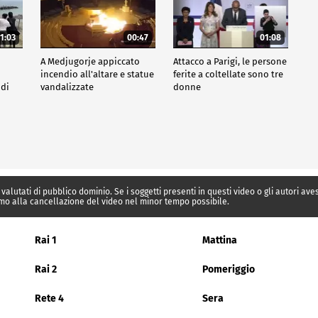
1:03
00:47
01:08
A Medjugorje appiccato
Attacco a Parigi, le persone
incendio all'altare e statue
ferite a coltellate sono tre
 di
vandalizzate
donne
 valutati di pubblico dominio. Se i soggetti presenti in questi video o gli autori av
mo alla cancellazione del video nel minor tempo possibile.
Rai 1
Mattina
Rai 2
Pomeriggio
Rete 4
Sera