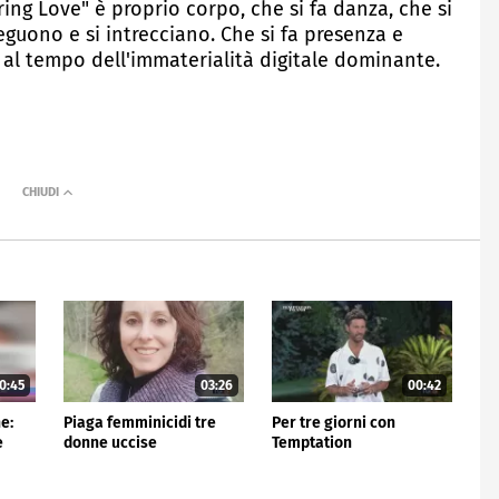
ing Love" è proprio corpo, che si fa danza, che si
nseguono e si intrecciano. Che si fa presenza e
 al tempo dell'immaterialità digitale dominante.
0:45
03:26
00:42
e:
Piaga femminicidi tre
Per tre giorni con
e
donne uccise
Temptation