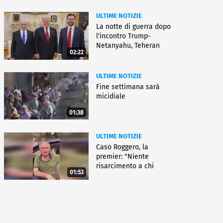
ULTIME NOTIZIE
La notte di guerra dopo
l'incontro Trump-
Netanyahu, Teheran
02:22
all'attacco
ULTIME NOTIZIE
Fine settimana sarà
micidiale
01:38
ULTIME NOTIZIE
Caso Roggero, la
premier: "Niente
risarcimento a chi
01:53
commette reati"