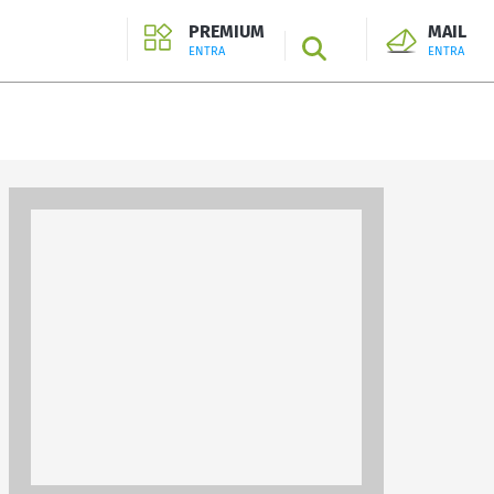
PREMIUM
MAIL
SEARCH
ENTRA
ENTRA
ENTRA