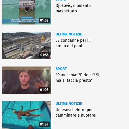
Djokovic, momento
inaspettato
01:03
ULTIME NOTIZIE
32 condanne per il
crollo del ponte
01:55
SPORT
"Ranocchia: "Pirlo ct? Sì,
ma si faccia presto"
01:05
ULTIME NOTIZIE
Un esoscheletro per
camminare e nuotare!
01:34