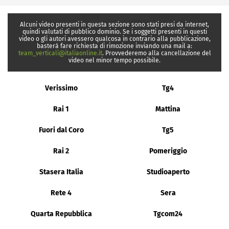
Alcuni video presenti in questa sezione sono stati presi da internet,
quindi valutati di pubblico dominio. Se i soggetti presenti in questi
video o gli autori avessero qualcosa in contrario alla pubblicazione,
basterà fare richiesta di rimozione inviando una mail a:
team_verticali@italiaonline.it
. Provvederemo alla cancellazione del
video nel minor tempo possibile.
Verissimo
Tg4
Rai 1
Mattina
Fuori dal Coro
Tg5
Rai 2
Pomeriggio
Stasera Italia
Studioaperto
Rete 4
Sera
Quarta Repubblica
Tgcom24