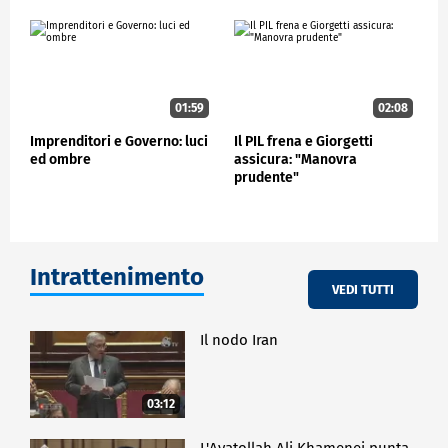
01:59
02:08
Imprenditori e Governo: luci
Il PIL frena e Giorgetti
ed ombre
assicura: "Manovra
prudente"
Intrattenimento
VEDI TUTTI
Il nodo Iran
03:12
L'Ayatollah Ali Khamenei punta