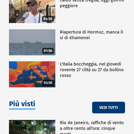
peggiore
04:56
Riapertura di Hormuz, manca il
sì di Khamenei
01:56
L'Italia boccheggia, nel giovedì
rovente 27 città su 27 da bollino
rosso
03:50
Più visti
VEDI TUTTI
Rio de Janeiro, raffiche di vento
a oltre cento all'ora: cinque