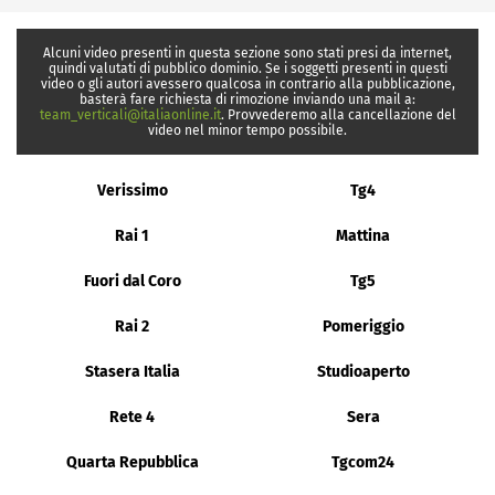
Alcuni video presenti in questa sezione sono stati presi da internet,
quindi valutati di pubblico dominio. Se i soggetti presenti in questi
video o gli autori avessero qualcosa in contrario alla pubblicazione,
basterà fare richiesta di rimozione inviando una mail a:
team_verticali@italiaonline.it
. Provvederemo alla cancellazione del
video nel minor tempo possibile.
Verissimo
Tg4
Rai 1
Mattina
Fuori dal Coro
Tg5
Rai 2
Pomeriggio
Stasera Italia
Studioaperto
Rete 4
Sera
Quarta Repubblica
Tgcom24