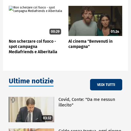
istituzionale, un week-end per le famiglie - ha
aggiunto -. Visitate il nostro sito, www.eseoitalia.it,
dove potrete vedere tutte le iniziative, sia in Italia
che nel mondo".
00:29
01:34
CRONACA
Non scherzare col fuoco -
Al cinema "Benvenuti in
spot campagna
campagna"
Mediafriends e Alberitalia
Ultime notizie
VEDI TUTTI
Covid, Conte: "Da me nessun
illecito"
03:32
Caldo senza tregua, oggi giorno