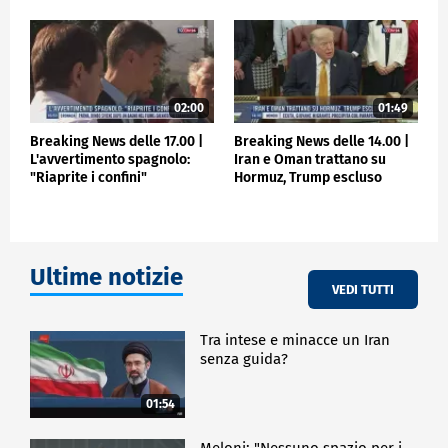
02:00
01:49
Breaking News delle 17.00 |
Breaking News delle 14.00 |
L'avvertimento spagnolo:
Iran e Oman trattano su
"Riaprite i confini"
Hormuz, Trump escluso
Ultime notizie
VEDI TUTTI
Tra intese e minacce un Iran
senza guida?
01:54
Meloni: "Nessuno spazio per i