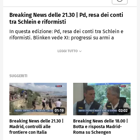
Breaking News delle 21.30 | Pd, resa dei conti
tra Schlein e riformisti
In questa edizione: Pd, resa dei conti tra Schlein e
riformisti. Blinken vede XI: progressi su armi a
Russia. Macron-Meloni, domani l'incontro all'Eliseo.
Casa, crollano i mutui, compravendite -10%. Titanic,
sparito sottomarino per turisti.
MEDIASET
TGCOM24
SUGGERITI
01:19
02:02
Breaking News delle 21.30 |
Breaking News delle 18.00 |
Madrid, controlli alle
Botta e risposta Madrid-
frontiere con Italia
Roma su Schengen