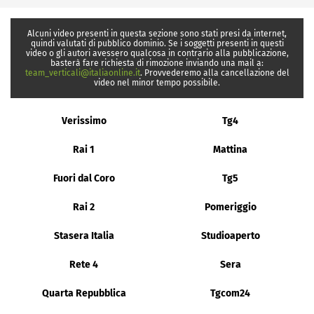
Alcuni video presenti in questa sezione sono stati presi da internet,
quindi valutati di pubblico dominio. Se i soggetti presenti in questi
video o gli autori avessero qualcosa in contrario alla pubblicazione,
basterà fare richiesta di rimozione inviando una mail a:
team_verticali@italiaonline.it
. Provvederemo alla cancellazione del
video nel minor tempo possibile.
Verissimo
Tg4
Rai 1
Mattina
Fuori dal Coro
Tg5
Rai 2
Pomeriggio
Stasera Italia
Studioaperto
Rete 4
Sera
Quarta Repubblica
Tgcom24