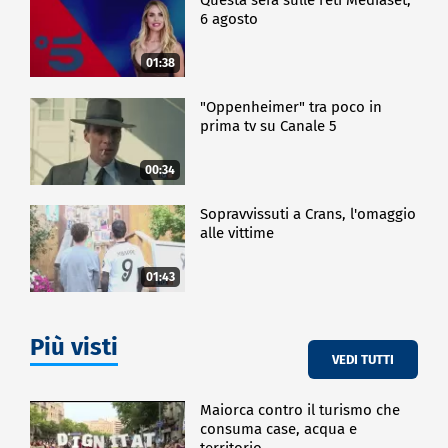
6 agosto
01:38
"Oppenheimer" tra poco in
prima tv su Canale 5
00:34
Sopravvissuti a Crans, l'omaggio
alle vittime
01:43
Più visti
VEDI TUTTI
Maiorca contro il turismo che
consuma case, acqua e