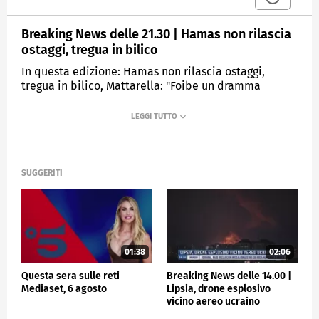
Breaking News delle 21.30 | Hamas non rilascia
ostaggi, tregua in bilico
In questa edizione: Hamas non rilascia ostaggi,
tregua in bilico, Mattarella: "Foibe un dramma
occultato", Dazi Usa su importazioni acciaio e
alluminio, Muore dopo il parto, dieci medici indagati
MEDIASET
TGCOM24
SUGGERITI
01:38
02:06
Questa sera sulle reti
Breaking News delle 14.00 |
Mediaset, 6 agosto
Lipsia, drone esplosivo
vicino aereo ucraino