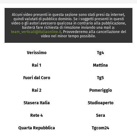
Alcuni video presenti in questa sezione sono stati presi da internet,
quindi valutati di pubblico dominio. Se i soggetti presenti in questi
video o gli autori avessero qualcosa in contrario alla pubblicazione,
basterà fare richiesta di rimozione inviando una mail a:
team_verticali@italiaonline.it
. Provvederemo alla cancellazione del
video nel minor tempo possibile.
Verissimo
Tg4
Rai 1
Mattina
Fuori dal Coro
Tg5
Rai 2
Pomeriggio
Stasera Italia
Studioaperto
Rete 4
Sera
Quarta Repubblica
Tgcom24