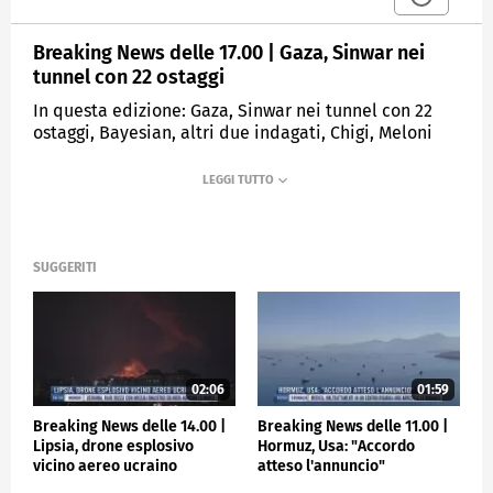
Breaking News delle 17.00 | Gaza, Sinwar nei
tunnel con 22 ostaggi
In questa edizione: Gaza, Sinwar nei tunnel con 22
ostaggi, Bayesian, altri due indagati, Chigi, Meloni
incontra Weber, Parigi, Durov in tribunale, Maltempo,
ricerche in corso a San Felice (Ce), Parigi, al via le
paralimpiadi.
MEDIASET
TGCOM24
SUGGERITI
02:06
01:59
Breaking News delle 14.00 |
Breaking News delle 11.00 |
Lipsia, drone esplosivo
Hormuz, Usa: "Accordo
vicino aereo ucraino
atteso l'annuncio"