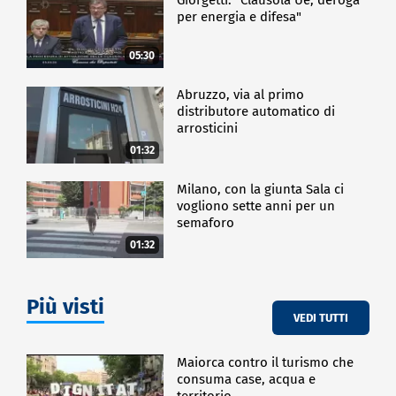
per energia e difesa"
05:30
Abruzzo, via al primo
distributore automatico di
arrosticini
01:32
Milano, con la giunta Sala ci
vogliono sette anni per un
semaforo
01:32
Più visti
VEDI TUTTI
Maiorca contro il turismo che
consuma case, acqua e