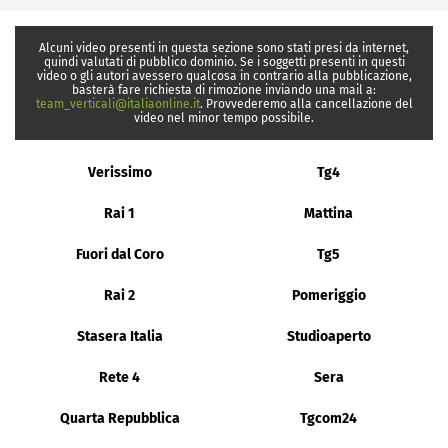
Alcuni video presenti in questa sezione sono stati presi da internet,
quindi valutati di pubblico dominio. Se i soggetti presenti in questi
video o gli autori avessero qualcosa in contrario alla pubblicazione,
basterà fare richiesta di rimozione inviando una mail a:
team_verticali@italiaonline.it
. Provvederemo alla cancellazione del
video nel minor tempo possibile.
Verissimo
Tg4
Rai 1
Mattina
Fuori dal Coro
Tg5
Rai 2
Pomeriggio
Stasera Italia
Studioaperto
Rete 4
Sera
Quarta Repubblica
Tgcom24