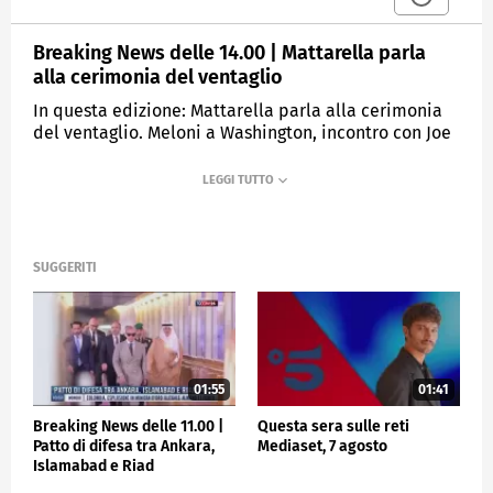
Breaking News delle 14.00 | Mattarella parla
alla cerimonia del ventaglio
In questa edizione: Mattarella parla alla cerimonia
del ventaglio. Meloni a Washington, incontro con Joe
Biden. Cassa integrazione per edilizia e agricoltura.
Russia, sventato attacco ucraino. Retribuzioni, Istat:
a giugno +1% sul mese. Estate al mare, 35 milioni in
viaggio.
SUGGERITI
MEDIASET
TGCOM24
01:55
01:41
Breaking News delle 11.00 |
Questa sera sulle reti
Patto di difesa tra Ankara,
Mediaset, 7 agosto
Islamabad e Riad