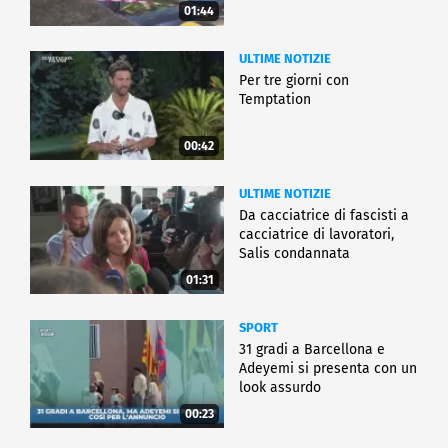
01:44
ULTIME NOTIZIE
Per tre giorni con
Temptation
00:42
ULTIME NOTIZIE
Da cacciatrice di fascisti a
cacciatrice di lavoratori,
Salis condannata
01:31
SPORT
31 gradi a Barcellona e
Adeyemi si presenta con un
look assurdo
00:23