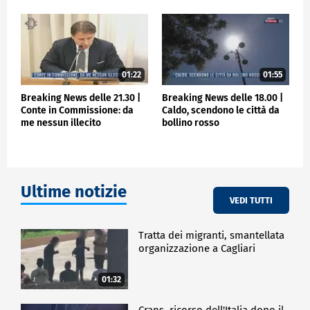
01:22
01:55
Breaking News delle 21.30 |
Breaking News delle 18.00 |
Conte in Commissione: da
Caldo, scendono le città da
me nessun illecito
bollino rosso
Ultime notizie
VEDI TUTTI
Tratta dei migranti, smantellata
organizzazione a Cagliari
01:32
Crans, ricorso dell'Italia dopo il