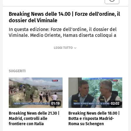
Breaking News delle 14.00 | Forze dell'ordine, il
dossier del Viminale
In questa edizione: Forze dell'ordine, il dossier del
Viminale. Medio Oriente, Hamas diserta colloqui a
Doha. Il contingente italiano Unifil a Tgcom24.
L'appello alla pace del Papa: cessate il fuoco. L'Etna
erutta, disagi a Catania. Supercoppa, l'Atalanta cede
ai Galacticos.
SUGGERITI
MEDIASET
TGCOM24
01:19
02:02
Breaking News delle 21.30 |
Breaking News delle 18.00 |
Madrid, controlli alle
Botta e risposta Madrid-
frontiere con Italia
Roma su Schengen