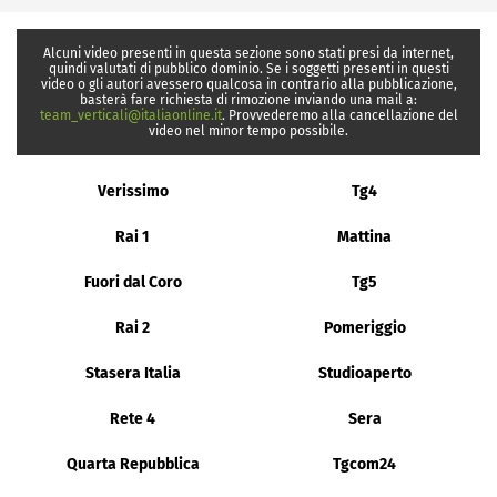
Alcuni video presenti in questa sezione sono stati presi da internet,
quindi valutati di pubblico dominio. Se i soggetti presenti in questi
video o gli autori avessero qualcosa in contrario alla pubblicazione,
basterà fare richiesta di rimozione inviando una mail a:
team_verticali@italiaonline.it
. Provvederemo alla cancellazione del
video nel minor tempo possibile.
Verissimo
Tg4
Rai 1
Mattina
Fuori dal Coro
Tg5
Rai 2
Pomeriggio
Stasera Italia
Studioaperto
Rete 4
Sera
Quarta Repubblica
Tgcom24