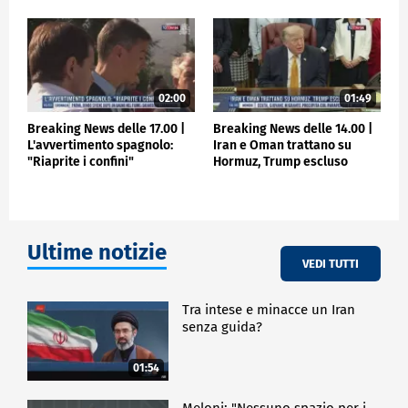
02:00
01:49
Breaking News delle 17.00 |
Breaking News delle 14.00 |
L'avvertimento spagnolo:
Iran e Oman trattano su
"Riaprite i confini"
Hormuz, Trump escluso
Ultime notizie
VEDI TUTTI
Tra intese e minacce un Iran
senza guida?
01:54
Meloni: "Nessuno spazio per i