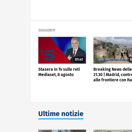
SUGGERITI
01:41
0
Stasera in Tv sulle reti
Breaking News dell
Mediaset, 8 agosto
21.30 | Madrid, contro
alle frontiere con Ita
Ultime notizie