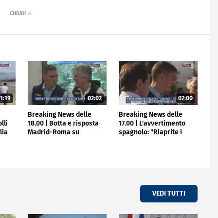
1:19
02:02
02:00
e
Breaking News delle
Breaking News delle
lli
18.00 | Botta e risposta
17.00 | L'avvertimento
lia
Madrid-Roma su
spagnolo: "Riaprite i
Schengen
confini"
VEDI TUTTI