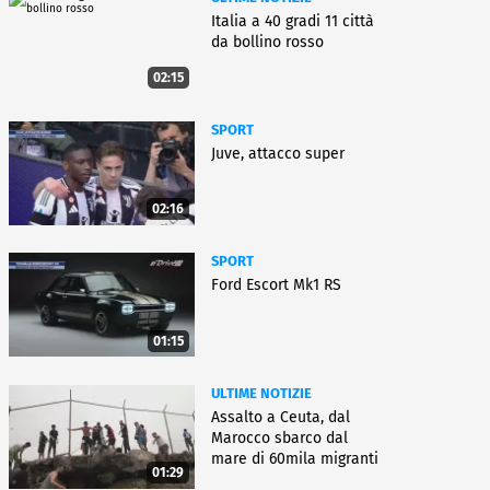
Italia a 40 gradi 11 città
da bollino rosso
02:15
SPORT
Juve, attacco super
02:16
SPORT
Ford Escort Mk1 RS
01:15
ULTIME NOTIZIE
Assalto a Ceuta, dal
Marocco sbarco dal
mare di 60mila migranti
01:29