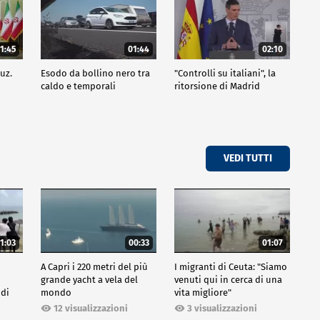
1:45
01:44
02:10
uz.
Esodo da bollino nero tra
"Controlli su italiani", la
caldo e temporali
ritorsione di Madrid
VEDI TUTTI
1:03
00:33
01:07
A Capri i 220 metri del più
I migranti di Ceuta: "Siamo
grande yacht a vela del
venuti qui in cerca di una
 di
mondo
vita migliore"
12 visualizzazioni
3 visualizzazioni