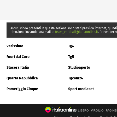
Alcuni video presenti in questa sezione sono stati presi da internet, quindi
rimozione inviando una mail a:
team_verticali@italiaonline.it
. Provvedere
Verissimo
Tg4
Fuori dal Coro
Tg5
Stasera Italia
Studioaperto
Quarta Repubblica
Tgcom24
Pomeriggio Cinque
Sport mediaset
LIBERO
VIRGILIO
PAGINE