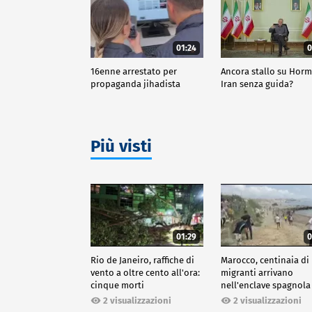
01:24
0
16enne arrestato per
Ancora stallo su Horm
propaganda jihadista
Iran senza guida?
Più visti
01:29
0
Rio de Janeiro, raffiche di
Marocco, centinaia di
vento a oltre cento all'ora:
migranti arrivano
cinque morti
nell'enclave spagnola
Ceuta
2 visualizzazioni
2 visualizzazioni