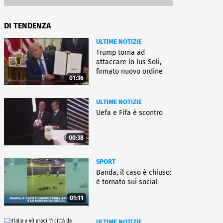
DI TENDENZA
ULTIME NOTIZIE
Trump torna ad
attaccare lo Ius Soli,
firmato nuovo ordine
01:36
esecutivo
ULTIME NOTIZIE
Uefa e Fifa è scontro
00:38
SPORT
Banda, il caso è chiuso:
è tornato sui social
01:11
ULTIME NOTIZIE