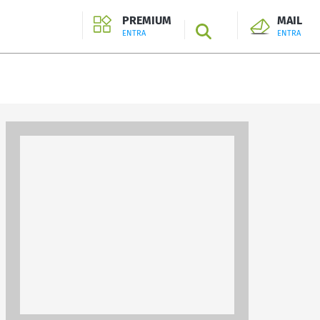
PREMIUM
MAIL
SEARCH
ENTRA
ENTRA
ENTRA