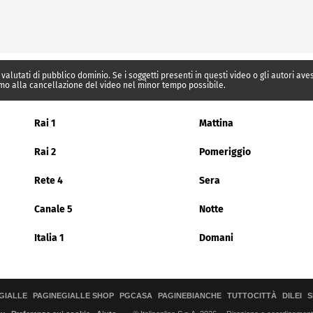
 valutati di pubblico dominio. Se i soggetti presenti in questi video o gli autori av
mo alla cancellazione del video nel minor tempo possibile.
Rai 1
Mattina
Rai 2
Pomeriggio
Rete 4
Sera
Canale 5
Notte
Italia 1
Domani
GIALLE
PAGINEGIALLE SHOP
PGCASA
PAGINEBIANCHE
TUTTOCITTÀ
DILEI
S