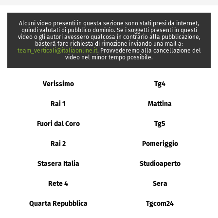
Alcuni video presenti in questa sezione sono stati presi da internet,
quindi valutati di pubblico dominio. Se i soggetti presenti in questi
video o gli autori avessero qualcosa in contrario alla pubblicazione,
basterà fare richiesta di rimozione inviando una mail a:
team_verticali@italiaonline.it
. Provvederemo alla cancellazione del
video nel minor tempo possibile.
Verissimo
Tg4
Rai 1
Mattina
Fuori dal Coro
Tg5
Rai 2
Pomeriggio
Stasera Italia
Studioaperto
Rete 4
Sera
Quarta Repubblica
Tgcom24