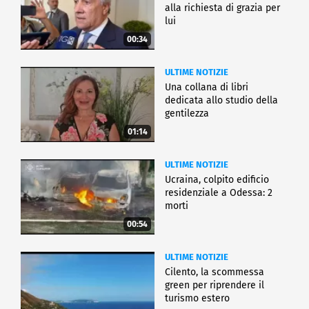
alla richiesta di grazia per
lui
00:34
ULTIME NOTIZIE
Una collana di libri
dedicata allo studio della
gentilezza
01:14
ULTIME NOTIZIE
Ucraina, colpito edificio
residenziale a Odessa: 2
morti
00:54
ULTIME NOTIZIE
Cilento, la scommessa
green per riprendere il
turismo estero