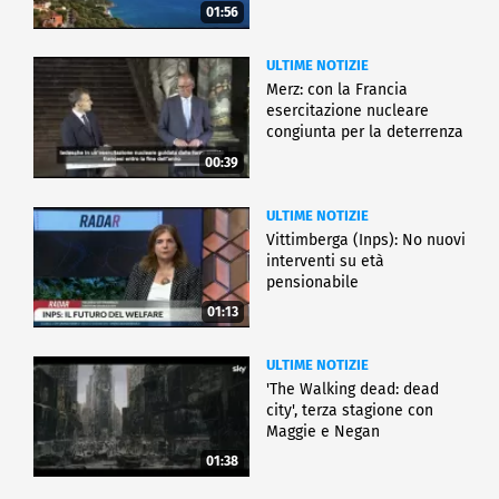
01:56
ULTIME NOTIZIE
Merz: con la Francia
esercitazione nucleare
congiunta per la deterrenza
00:39
ULTIME NOTIZIE
Vittimberga (Inps): No nuovi
interventi su età
pensionabile
01:13
ULTIME NOTIZIE
'The Walking dead: dead
city', terza stagione con
Maggie e Negan
01:38