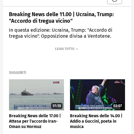
Breaking News delle 11.00 | Ucraina, Trump:
"Accordo di tregua vicino"
In questa edizione: Ucraina, Trump: "Accordo di
tregua vicino". Opposizione divisa a Ventotene.
Ripresi i voli a Heathrow. Giornata dell'acqua,
appello a non sprecarla. Addio alla leggenda della
boxe George Foreman. Primo successo in Ferrari per
Hamilton
SUGGERITI
MEDIASET
TGCOM24
01:55
02:07
Breaking News delle 17.00 |
Breaking News delle 14.00 |
Attesa per l'accordo Iran-
Addio a Guccini, poeta in
Oman su Hormuz
musica