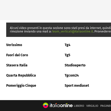
Alcuni video presenti in questa sezione sono stati presi da internet, quindi
rimozione inviando una mail a:
team_verticali@italiaonline.it
. Provvedere
Verissimo
Tg4
Fuori dal Coro
Tg5
Stasera Italia
Studioaperto
Quarta Repubblica
Tgcom24
Pomeriggio Cinque
Sport mediaset
LIBERO
VIRGILIO
PAGINE