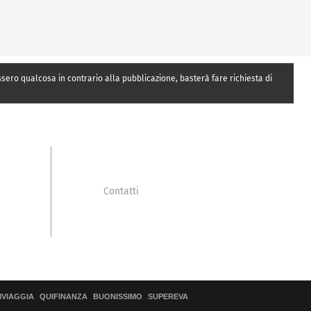
essero qualcosa in contrario alla pubblicazione, basterà fare richiesta di
Contatti
IVIAGGIA
QUIFINANZA
BUONISSIMO
SUPEREVA