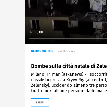
ULTIME NOTIZIE
14 MARZO 2024
Bombe sulla città natale di Zele
Milano, 14 mar. (askanews) - I soccorri
missilistici russi a Kryvy Rig (al centr
Zelenskyj, uccidendo almeno tre perso
tirato fuori alcune persone dalle macer
ESTERI