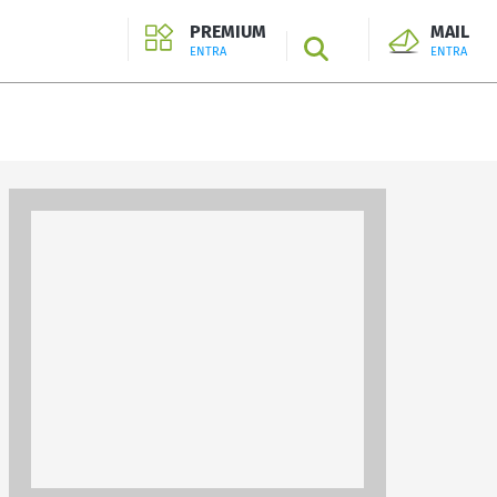
PREMIUM
MAIL
SEARCH
ENTRA
ENTRA
ENTRA