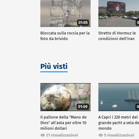
01:05
0
Bloccata sulla roccia per la
Stretto di Hormuz le
foto da brivido
condizioni dell'Iran
Più visti
01:09
0
Il pallone della "Mano de
A Capri i 220 metri del
Dios" all'asta per oltre 10
grande yacht a vela de
milioni dollari
mondo
21 visualizzazioni
5 visualizzazioni