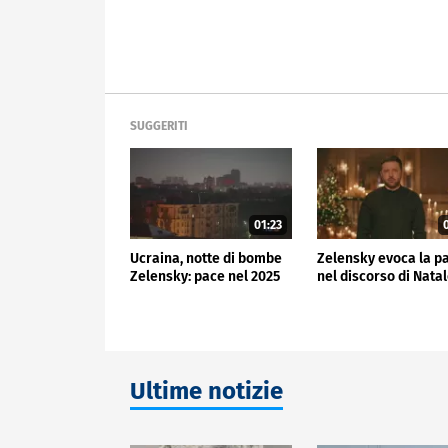
SUGGERITI
01:23
0
Ucraina, notte di bombe
Zelensky evoca la p
Zelensky: pace nel 2025
nel discorso di Nata
Ultime notizie