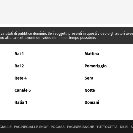
 valutati di pubblico dominio. Se i soggetti presenti in questi video o gli autori av
mo alla cancellazione del video nel minor tempo possibile.
Rai 1
Mattina
Rai 2
Pomeriggio
Rete 4
Sera
Canale 5
Notte
Italia 1
Domani
GIALLE
PAGINEGIALLE SHOP
PGCASA
PAGINEBIANCHE
TUTTOCITTÀ
DILEI
S