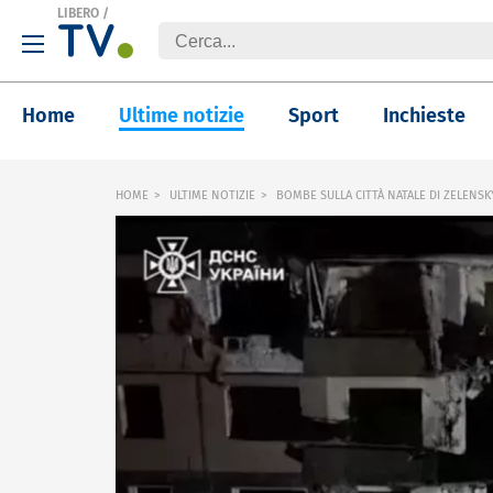
LIBERO
/
Home
Ultime notizie
Sport
Inchieste
HOME
ULTIME NOTIZIE
BOMBE SULLA CITTÀ NATALE DI ZELENSK