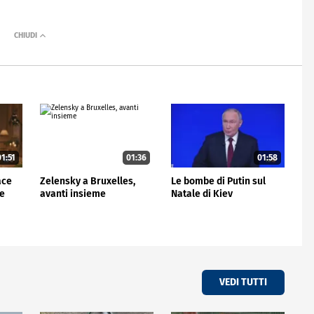
1:51
01:36
01:58
ace
Zelensky a Bruxelles,
Le bombe di Putin sul
le
avanti insieme
Natale di Kiev
VEDI TUTTI