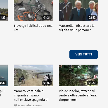
1:25
01:24
02:12
Travolge i ciclisti dopo una
Mattarella: "Rispettare la
lite
dignità delle persone"
VEDI TUTTI
0:33
01:03
01:29
 più
Marocco, centinaia di
Rio de Janeiro, raffiche di
l
migranti arrivano
vento a oltre cento all'ora:
nell'enclave spagnola di
cinque morti
Ceuta
4 visualizzazioni