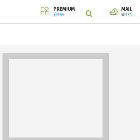
PREMIUM
MAIL
SEARCH
ENTRA
ENTRA
ENTRA