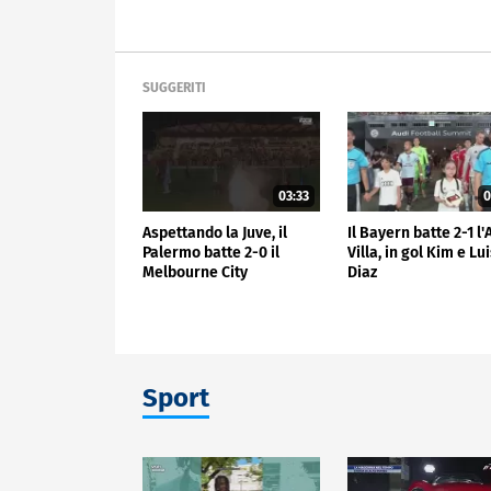
SUGGERITI
03:33
0
Aspettando la Juve, il
Il Bayern batte 2-1 l
Palermo batte 2-0 il
Villa, in gol Kim e Lu
Melbourne City
Diaz
Sport