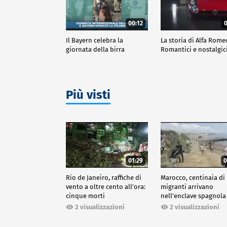
00:12
0
Il Bayern celebra la
La storia di Alfa Rome
giornata della birra
Romantici e nostalgic
Più visti
01:29
0
Rio de Janeiro, raffiche di
Marocco, centinaia di
vento a oltre cento all'ora:
migranti arrivano
cinque morti
nell'enclave spagnola
Ceuta
2 visualizzazioni
2 visualizzazioni