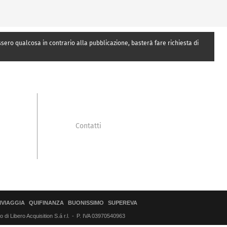
essero qualcosa in contrario alla pubblicazione, basterà fare richiesta di
Contatti
IVIAGGIA
QUIFINANZA
BUONISSIMO
SUPEREVA
di Libero Acquisition S.á r.l.
P. IVA 03970540963