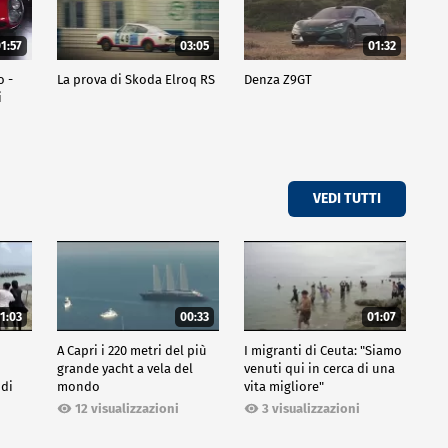
1:57
03:05
01:32
o -
La prova di Skoda Elroq RS
Denza Z9GT
i
VEDI TUTTI
1:03
00:33
01:07
A Capri i 220 metri del più
I migranti di Ceuta: "Siamo
grande yacht a vela del
venuti qui in cerca di una
 di
mondo
vita migliore"
12 visualizzazioni
3 visualizzazioni