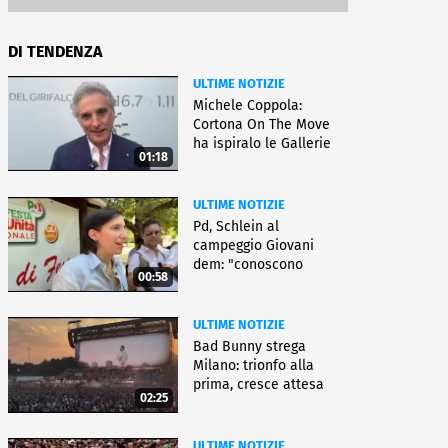
DI TENDENZA
ULTIME NOTIZIE
Michele Coppola:
Cortona On The Move
ha ispiralo le Gallerie
01:18
d'Italia
ULTIME NOTIZIE
Pd, Schlein al
campeggio Giovani
dem: "conoscono
00:58
priorità italiani"
ULTIME NOTIZIE
Bad Bunny strega
Milano: trionfo alla
prima, cresce attesa
02:25
per bis
ULTIME NOTIZIE