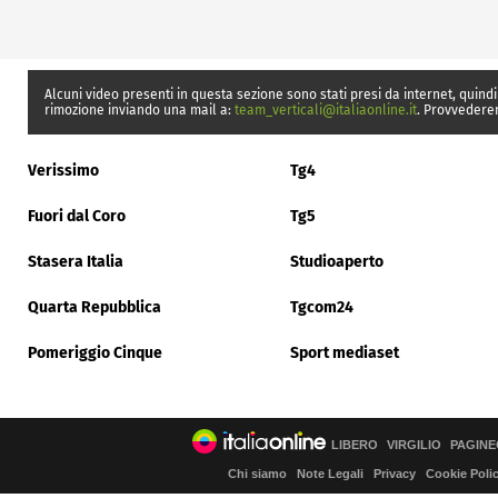
Alcuni video presenti in questa sezione sono stati presi da internet, quindi
rimozione inviando una mail a:
team_verticali@italiaonline.it
. Provvedere
Verissimo
Tg4
Fuori dal Coro
Tg5
Stasera Italia
Studioaperto
Quarta Repubblica
Tgcom24
Pomeriggio Cinque
Sport mediaset
LIBERO
VIRGILIO
PAGINE
Chi siamo
Note Legali
Privacy
Cookie Poli