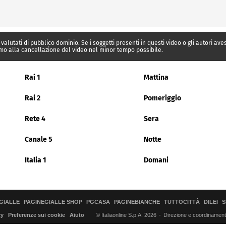
 valutati di pubblico dominio. Se i soggetti presenti in questi video o gli autori av
mo alla cancellazione del video nel minor tempo possibile.
Rai 1
Mattina
Rai 2
Pomeriggio
Rete 4
Sera
Canale 5
Notte
Italia 1
Domani
GIALLE
PAGINEGIALLE SHOP
PGCASA
PAGINEBIANCHE
TUTTOCITTÀ
DILEI
S
© Italiaonline S.p.A. 2026
Direzione e coordinamento 
cy
Preferenze sui cookie
Aiuto