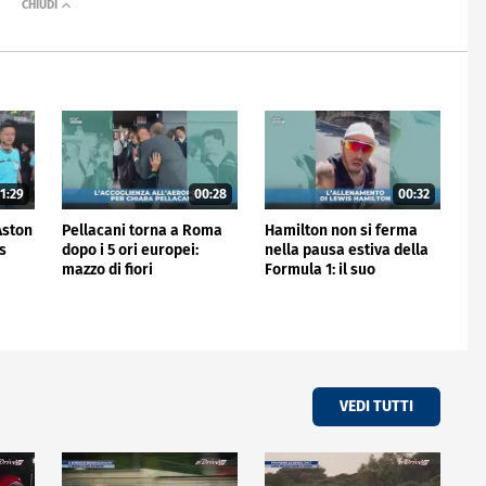
1:29
00:28
00:32
'Aston
Pellacani torna a Roma
Hamilton non si ferma
is
dopo i 5 ori europei:
nella pausa estiva della
mazzo di fiori
Formula 1: il suo
all'aeroporto
allenamento
VEDI TUTTI