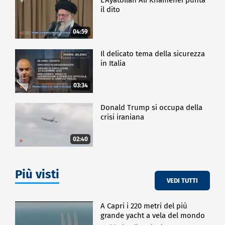
il dito
04:59
Il delicato tema della sicurezza
in Italia
03:34
Donald Trump si occupa della
crisi iraniana
02:40
Più visti
VEDI TUTTI
A Capri i 220 metri del più
grande yacht a vela del mondo