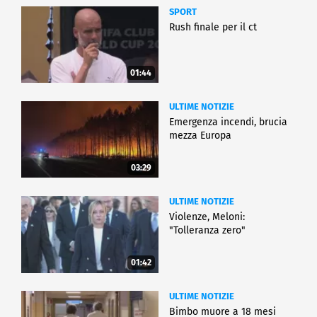
SPORT
Rush finale per il ct
01:44
ULTIME NOTIZIE
Emergenza incendi, brucia
mezza Europa
03:29
ULTIME NOTIZIE
Violenze, Meloni:
"Tolleranza zero"
01:42
ULTIME NOTIZIE
Bimbo muore a 18 mesi