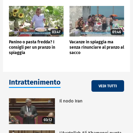
03:47
01:46
Panino o pasta fredda? I
Vacanze in spiaggia ma
consigli per un pranzo in
senza rinunciare al pranzo al
spiaggia
sacco
Intrattenimento
VEDI TUTTI
Il nodo Iran
03:12
L'Ayatollah Ali Khamenei punta