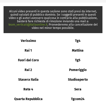
Alcuni video presenti in questa sezione sono stati presi da internet,
quindi valutati di pubblico dominio. Se i soggetti presenti in questi
video o gli autori avessero qualcosa in contrario alla pubblicazione,
basterà fare richiesta di rimozione inviando una mail a:
team_verticali@italiaonline.it
. Provvederemo alla cancellazione del
video nel minor tempo possibile.
Verissimo
Tg4
Rai 1
Mattina
Fuori dal Coro
Tg5
Rai 2
Pomeriggio
Stasera Italia
Studioaperto
Rete 4
Sera
Quarta Repubblica
Tgcom24