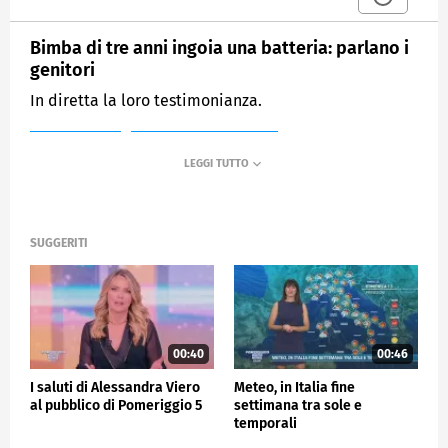
Bimba di tre anni ingoia una batteria: parlano i
genitori
In diretta la loro testimonianza.
MEDIASET
POMERIGGIO CINQUE
SUGGERITI
00:40
00:46
I saluti di Alessandra Viero
Meteo, in Italia fine
al pubblico di Pomeriggio 5
settimana tra sole e
temporali