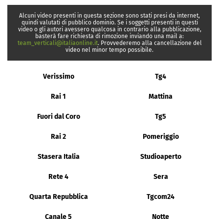
Alcuni video presenti in questa sezione sono stati presi da internet,
quindi valutati di pubblico dominio. Se i soggetti presenti in questi
video o gli autori avessero qualcosa in contrario alla pubblicazione,
basterà fare richiesta di rimozione inviando una mail a:
team_verticali@italiaonline.it
. Provvederemo alla cancellazione del
video nel minor tempo possibile.
Verissimo
Tg4
Rai 1
Mattina
Fuori dal Coro
Tg5
Rai 2
Pomeriggio
Stasera Italia
Studioaperto
Rete 4
Sera
Quarta Repubblica
Tgcom24
Canale 5
Notte