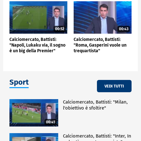
00:52
00:43
Calciomercato, Battisti:
Calciomercato, Battisti:
"Napoli, Lukaku via, il sogno
"Roma, Gasperini vuole un
è un big della Premier"
trequartista"
Sport
VEDI TUTTI
Calciomercato, Battisti: "Milan,
l'obiettivo è sfoltire"
00:41
Calciomercato, Battisti: "Inter, In