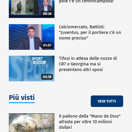
pole c'è un centrocampista"
00:36
Calciomercato, Battisti:
"Juventus, per il portiere c'è un
nome preciso"
01:07
Tifosi in attesa delle nozze di
CR7 e Georgina ma si
presentano altri sposi
00:39
Più visti
VEDI TUTTI
Il pallone della "Mano de Dios"
all'asta per oltre 10 milioni
dollari