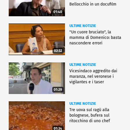
Bellocchio in un docufilm
01:40
ULTIME NOTIZIE
"Un cuore bruciato", la
mamma di Domenico: basta
nascondere errori
02:32
ULTIME NOTIZIE
Vicesindaco aggredito dai
maranza, nel veronese i
vigilantes e i taser
01:29
ULTIME NOTIZIE
Tre uova sul ragù alla
bolognese, bufera sul
ritocchino di uno chef
catalano
01:34