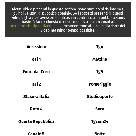
Alcuni video presenti in questa sezione sono stati presi da internet,
quindi valutati di pubblico dominio. Se i soggetti presenti in questi
video o gli autori avessero qualcosa in contrario alla pubblicazione,
basterà fare richiesta di rimozione inviando una mail a:
team_verticali@italiaonline.it
. Provvederemo alla cancellazione del
video nel minor tempo possibile.
Verissimo
Tg4
Rai 1
Mattina
Fuori dal Coro
Tg5
Rai 2
Pomeriggio
Stasera Italia
Studioaperto
Rete 4
Sera
Quarta Repubblica
Tgcom24
Canale 5
Notte