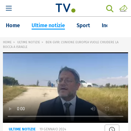
Home
Ultime notizie
Sport
Inchieste
HOME
ULTIME NOTIZIE
BEN GVIR: L'UNIONE EUROPEA VUOLE CHIUDERE LA
BOCCA A ISRAELE
ULTIME NOTIZIE
19 GENNAIO 2024