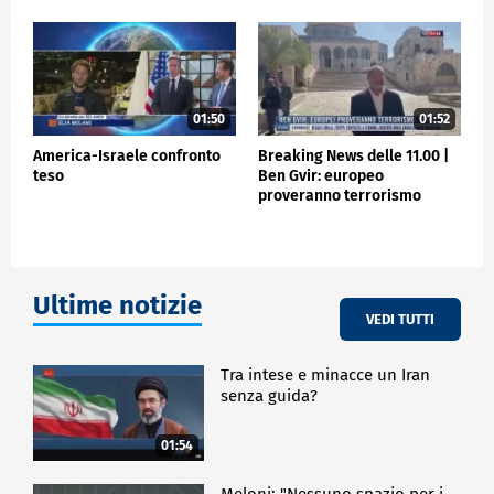
ESTERI
01:50
01:52
America-Israele confronto
Breaking News delle 11.00 |
teso
Ben Gvir: europeo
proveranno terrorismo
Ultime notizie
VEDI TUTTI
Tra intese e minacce un Iran
senza guida?
01:54
Meloni: "Nessuno spazio per i