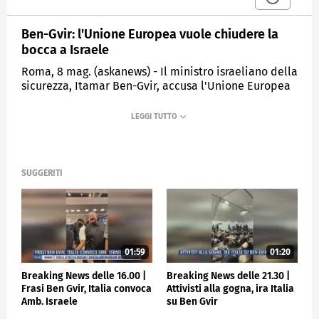
Ben-Gvir: l'Unione Europea vuole chiudere la
bocca a Israele
Roma, 8 mag. (askanews) - Il ministro israeliano della
sicurezza, Itamar Ben-Gvir, accusa l'Unione Europea
di volerlo censurare dopo l'annuncio che l'Ue ha
annullato l'incontro con i diplomatici della Giornata
dell'Europa, previsto il 9 maggio a Tel Aviv, perché il
governo Netanyahu aveva designato a
rappresentarlo proprio l'oltranzista Ben-Gvir.
SUGGERITI
"È veramente disdicevole che l'Unione Europea, che
afferma di essere un pilastor di democrazia e
giustizia, pratichi il metodo della censura. Lo Stato
di Israele è il solo a determinare chi siano i suoi
rappresentanti e i suoi portavoce", ha detto Ben-Gvir.
01:59
01:20
"Gli Europei devono capire che noi li rispettiamo ma
decidiamo del nostro destino. Decidiamo noi ci
Breaking News delle 16.00 |
Breaking News delle 21.30 |
parla e guidiamo il governo israeliano, noi e nessun
Frasi Ben Gvir, Italia convoca
Attivisti alla gogna, ira Italia
altro".
Amb. Israele
su Ben Gvir