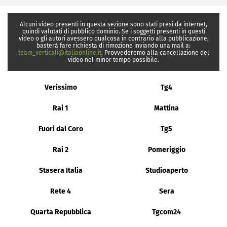
Alcuni video presenti in questa sezione sono stati presi da internet,
quindi valutati di pubblico dominio. Se i soggetti presenti in questi
video o gli autori avessero qualcosa in contrario alla pubblicazione,
basterà fare richiesta di rimozione inviando una mail a:
team_verticali@italiaonline.it
. Provvederemo alla cancellazione del
video nel minor tempo possibile.
Verissimo
Tg4
Rai 1
Mattina
Fuori dal Coro
Tg5
Rai 2
Pomeriggio
Stasera Italia
Studioaperto
Rete 4
Sera
Quarta Repubblica
Tgcom24