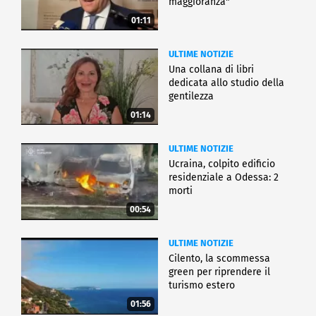
maggioranza"
01:11
ULTIME NOTIZIE
Una collana di libri
dedicata allo studio della
gentilezza
01:14
ULTIME NOTIZIE
Ucraina, colpito edificio
residenziale a Odessa: 2
morti
00:54
ULTIME NOTIZIE
Cilento, la scommessa
green per riprendere il
turismo estero
01:56