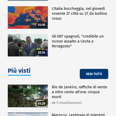
L'Italia boccheggia, nel giovedì
rovente 27 città su 27 da bollino
rosso
03:50
Gli 007 spagnoli, "credibile un
nuovo assalto a Ceuta a
Ferragosto"
02:34
Più visti
VEDI TUTTI
Rio de Janeiro, raffiche di vento
a oltre cento all'ora: cinque
morti
5 visualizzazioni
01:29
Marocco, centinaia di migranti