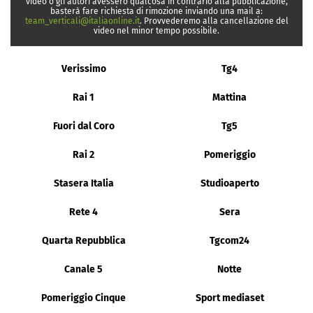
video o gli autori avessero qualcosa in contrario alla pubblicazione,
basterà fare richiesta di rimozione inviando una mail a:
team_verticali@italiaonline.it
. Provvederemo alla cancellazione del
video nel minor tempo possibile.
Verissimo
Tg4
Rai 1
Mattina
Fuori dal Coro
Tg5
Rai 2
Pomeriggio
Stasera Italia
Studioaperto
Rete 4
Sera
Quarta Repubblica
Tgcom24
Canale 5
Notte
Pomeriggio Cinque
Sport mediaset