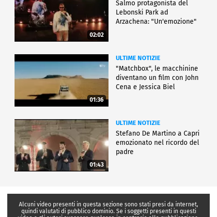
Salmo protagonista del
Lebonski Park ad
Arzachena: "Un'emozione"
02:02
ULTIME NOTIZIE
"Matchbox", le macchinine
diventano un film con John
Cena e Jessica Biel
01:36
ULTIME NOTIZIE
Stefano De Martino a Capri
emozionato nel ricordo del
padre
01:43
Alcuni video presenti in questa sezione sono stati presi da internet,
quindi valutati di pubblico dominio. Se i soggetti presenti in questi