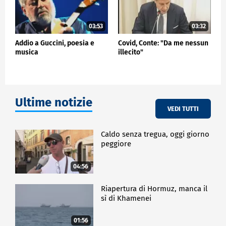
03:53
03:32
Addio a Guccini, poesia e
Covid, Conte: "Da me nessun
musica
illecito"
Ultime notizie
VEDI TUTTI
Caldo senza tregua, oggi giorno
peggiore
04:56
Riapertura di Hormuz, manca il
sì di Khamenei
01:56