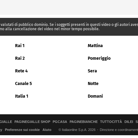
 valutati di pubblico dominio. Se i soggetti presenti in questi video o gli autori av
mo alla cancellazione del video nel minor tempo possibile.
Rai 1
Mattina
Rai 2
Pomeriggio
Rete 4
Sera
Canale 5
Notte
Italia 1
Domani
GIALLE
PAGINEGIALLE SHOP
PGCASA
PAGINEBIANCHE
TUTTOCITTÀ
DILEI
S
© Italiaonline S.p.A. 2026
Direzione e coordinamento 
cy
Preferenze sui cookie
Aiuto