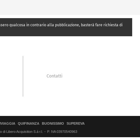
essero qualcosa in contrario alla pubblicazione, basterà fare richiesta di
Contatti
IVIAGGIA
QUIFINANZA
BUONISSIMO
SUPEREVA
di Libero Acquisition S.á r.l.
P. IVA 03970540963