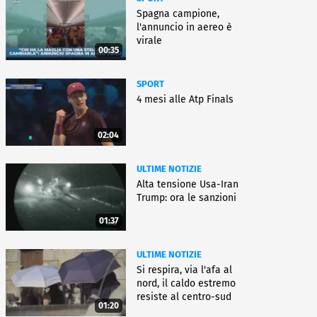
Spagna campione,
l'annuncio in aereo è
virale
00:35
SPORT
4 mesi alle Atp Finals
02:04
ULTIME NOTIZIE
Alta tensione Usa-Iran
Trump: ora le sanzioni
01:37
ULTIME NOTIZIE
Si respira, via l'afa al
nord, il caldo estremo
resiste al centro-sud
01:20