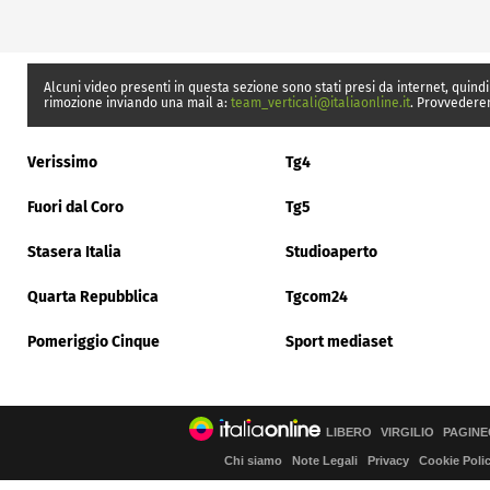
Alcuni video presenti in questa sezione sono stati presi da internet, quindi
rimozione inviando una mail a:
team_verticali@italiaonline.it
. Provvedere
Verissimo
Tg4
Fuori dal Coro
Tg5
Stasera Italia
Studioaperto
Quarta Repubblica
Tgcom24
Pomeriggio Cinque
Sport mediaset
LIBERO
VIRGILIO
PAGINE
Chi siamo
Note Legali
Privacy
Cookie Poli