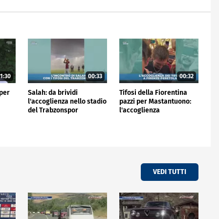
1:30
00:33
00:32
 per
Salah: da brividi
Tifosi della Fiorentina
l'accoglienza nello stadio
pazzi per Mastantuono:
del Trabzonspor
l'accoglienza
all'aeroporto
VEDI TUTTI