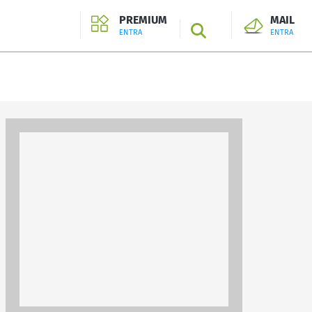
PREMIUM
MAIL
SEARCH
ENTRA
ENTRA
ENTRA