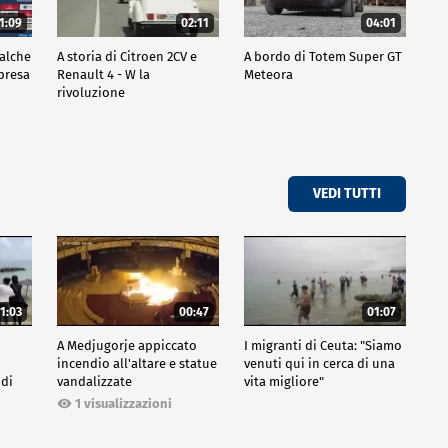
1:09
02:11
04:01
ualche
A storia di Citroen 2CV e
A bordo di Totem Super GT
mpresa
Renault 4 - W la
Meteora
rivoluzione
VEDI TUTTI
1:03
00:47
01:07
A Medjugorje appiccato
I migranti di Ceuta: "Siamo
incendio all'altare e statue
venuti qui in cerca di una
 di
vandalizzate
vita migliore"
1 visualizzazioni