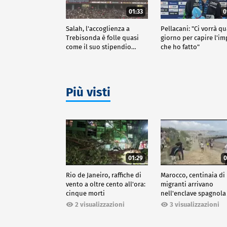
01:33
0
Salah, l'accoglienza a
Pellacani: "Ci vorrà q
Trebisonda è folle quasi
giorno per capire l'i
come il suo stipendio…
che ho fatto"
Più visti
01:29
0
Rio de Janeiro, raffiche di
Marocco, centinaia di
vento a oltre cento all'ora:
migranti arrivano
cinque morti
nell'enclave spagnola
Ceuta
2 visualizzazioni
3 visualizzazioni