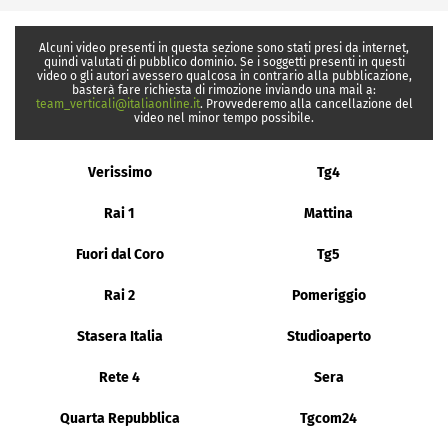
Alcuni video presenti in questa sezione sono stati presi da internet,
quindi valutati di pubblico dominio. Se i soggetti presenti in questi
video o gli autori avessero qualcosa in contrario alla pubblicazione,
basterà fare richiesta di rimozione inviando una mail a:
team_verticali@italiaonline.it
. Provvederemo alla cancellazione del
video nel minor tempo possibile.
Verissimo
Tg4
Rai 1
Mattina
Fuori dal Coro
Tg5
Rai 2
Pomeriggio
Stasera Italia
Studioaperto
Rete 4
Sera
Quarta Repubblica
Tgcom24