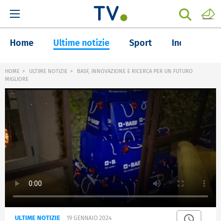
Home
Ultime notizie
Sport
Inchieste
HOME
ULTIME NOTIZIE
BASF, INNOVAZIONE E RICERCA PER UN FUTURO
MIGLIORE
ULTIME NOTIZIE
19 GENNAIO 2024