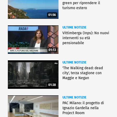
green per riprendere il
turismo estero
01:56
ULTIME NOTIZIE
Vittimberga (Inps): No nuovi
interventi su età
pensionabile
01:13
ULTIME NOTIZIE
'The Walking dead: dead
city', terza stagione con
Maggie e Negan
01:38
ULTIME NOTIZIE
PAC Milano: il progetto di
Ignazio Gardella nella
Project Room