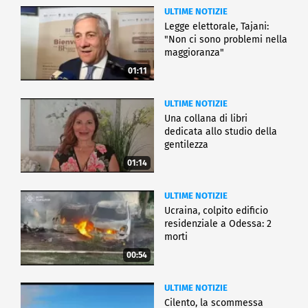
ULTIME NOTIZIE
Legge elettorale, Tajani:
"Non ci sono problemi nella
maggioranza"
01:11
ULTIME NOTIZIE
Una collana di libri
dedicata allo studio della
gentilezza
01:14
ULTIME NOTIZIE
Ucraina, colpito edificio
residenziale a Odessa: 2
morti
00:54
ULTIME NOTIZIE
Cilento, la scommessa