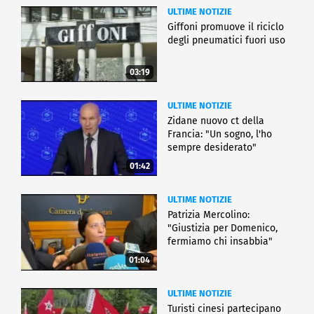
ULTIME NOTIZIE
Giffoni promuove il riciclo
degli pneumatici fuori uso
03:19
ULTIME NOTIZIE
Zidane nuovo ct della
Francia: "Un sogno, l'ho
sempre desiderato"
01:42
ULTIME NOTIZIE
Patrizia Mercolino:
"Giustizia per Domenico,
fermiamo chi insabbia"
01:04
ULTIME NOTIZIE
Turisti cinesi partecipano