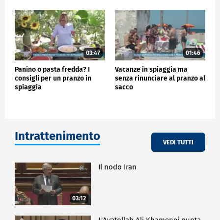
03:47
01:46
Panino o pasta fredda? I
Vacanze in spiaggia ma
consigli per un pranzo in
senza rinunciare al pranzo al
spiaggia
sacco
Intrattenimento
VEDI TUTTI
Il nodo Iran
03:12
L'Ayatollah Ali Khamenei punta