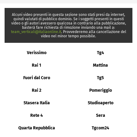
Alcuni video presenti in questa sezione sono stati presi da internet,
quindi valutati di pubblico dominio. Se i soggetti presenti in questi
video o gli autori avessero qualcosa in contrario alla pubblicazione,
basterà fare richiesta di rimozione inviando una mail a:
team_verticali@italiaonline.it
. Provvederemo alla cancellazione del
video nel minor tempo possibile.
Verissimo
Tg4
Rai 1
Mattina
Fuori dal Coro
Tg5
Rai 2
Pomeriggio
Stasera Italia
Studioaperto
Rete 4
Sera
Quarta Repubblica
Tgcom24