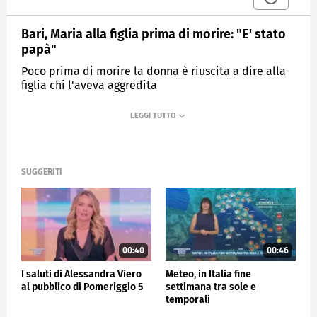
Bari, Maria alla figlia prima di morire: "E' stato
papà"
Poco prima di morire la donna è riuscita a dire alla
figlia chi l'aveva aggredita
MEDIASET
POMERIGGIO CINQUE
SUGGERITI
00:40
00:46
I saluti di Alessandra Viero
Meteo, in Italia fine
al pubblico di Pomeriggio 5
settimana tra sole e
temporali