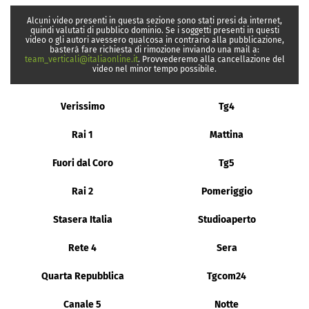
Alcuni video presenti in questa sezione sono stati presi da internet,
quindi valutati di pubblico dominio. Se i soggetti presenti in questi
video o gli autori avessero qualcosa in contrario alla pubblicazione,
basterà fare richiesta di rimozione inviando una mail a:
team_verticali@italiaonline.it
. Provvederemo alla cancellazione del
video nel minor tempo possibile.
Verissimo
Tg4
Rai 1
Mattina
Fuori dal Coro
Tg5
Rai 2
Pomeriggio
Stasera Italia
Studioaperto
Rete 4
Sera
Quarta Repubblica
Tgcom24
Canale 5
Notte