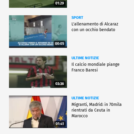
01:29
SPORT
L'allenamento di Alcaraz
con un occhio bendato
00:05
ULTIME NOTIZIE
Il calcio mondiale piange
Franco Baresi
03:36
ULTIME NOTIZIE
Migranti, Madrid: in 70mila
rientrati da Ceuta in
Marocco
01:41