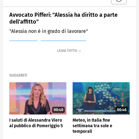
Avvocato Pifferi: "Alessia ha diritto a parte
dell'affitto"
"Alessia non è in grado di lavorare"
MEDIASET
POMERIGGIO CINQUE
SUGGERITI
00:40
00:46
I saluti di Alessandra Viero
Meteo, in Italia fine
al pubblico di Pomeriggio 5
settimana tra sole e
temporali