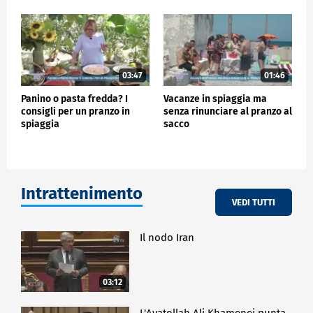
03:47
01:46
Panino o pasta fredda? I
Vacanze in spiaggia ma
consigli per un pranzo in
senza rinunciare al pranzo al
spiaggia
sacco
Intrattenimento
VEDI TUTTI
Il nodo Iran
03:12
L'Ayatollah Ali Khamenei punta