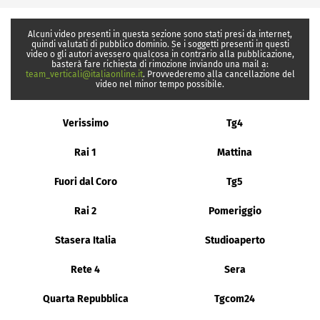
Alcuni video presenti in questa sezione sono stati presi da internet,
quindi valutati di pubblico dominio. Se i soggetti presenti in questi
video o gli autori avessero qualcosa in contrario alla pubblicazione,
basterà fare richiesta di rimozione inviando una mail a:
team_verticali@italiaonline.it
. Provvederemo alla cancellazione del
video nel minor tempo possibile.
Verissimo
Tg4
Rai 1
Mattina
Fuori dal Coro
Tg5
Rai 2
Pomeriggio
Stasera Italia
Studioaperto
Rete 4
Sera
Quarta Repubblica
Tgcom24